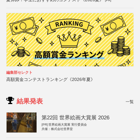
[PR]
編集部セレクト
高額賞金コンテストランキング《2026年夏》
結果発表
一覧
第22回 世界絵画大賞展 2026
[PR]
世界絵画大賞展 実行委員会
共催：株式会社世界堂