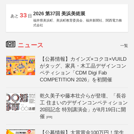
2026 第37回 美浜美術展
33
あと
日
福井県美浜町、美浜町教育委員会、福井新聞社、関西電力株
式会社
ニュース
一覧
【公募情報】カインズ×コクヨ×VUILD
がタッグ、家具・木工品デザインコン
ペティション「CDM Digi Fab
COMPETITION 2026」を初開催
乾久美子や藤本壮介らが登壇、「長谷
工 住まいのデザインコンペティション
20回記念 特別講演会」が8月19日に開
催
[PR]
【公募情報】大賞賞金100万円！学生