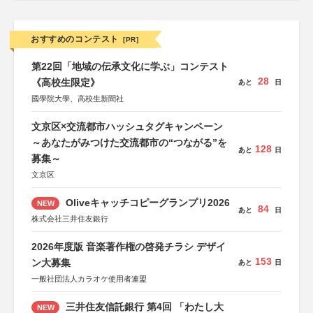
おすすめのコンテスト
[PR]
第22回「地域の伝承文化に学ぶ」コンテスト
28
《高校生限定》
あと
日
國學院大學、高校生新聞社
文京区×交流都市ハッシュタグキャンペーン
～あなたがみつけた交流都市の“つながる”を
128
あと
日
募集～
文京区
Oliveキャッチコピーグランプリ2026
NEW
84
あと
日
株式会社三井住友銀行
2026年度版 音楽著作権の啓発チラシ デザイ
153
ン大募集
あと
日
一般社団法人カラオケ使用者連盟
三井住友信託銀行 第4回 「わたし大
NEW