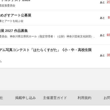
2
あと
流促進委員会
をめざすアート公募展
8
あと
康とアートを結ぶ会
 2027 作品募集
6
あと
委員会、神奈川県立県民ホール（指定管理者：（公財）神奈川芸術文化財団）、
イデム写真コンテスト「はたらくすがた」《小・中・高校生限
3
あと
ム
社
掲載申し込み
主催運営ガイド
利用規約
お