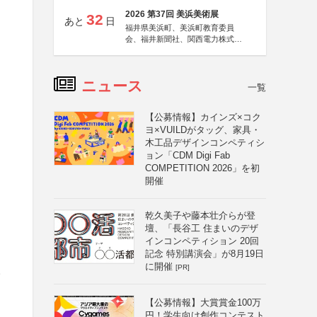
2026 第37回 美浜美術展
32
あと
日
福井県美浜町、美浜町教育委員
会、福井新聞社、関西電力株式会
社
ニュース
一覧
【公募情報】カインズ×コク
ヨ×VUILDがタッグ、家具・
木工品デザインコンペティシ
ョン「CDM Digi Fab
COMPETITION 2026」を初
開催
乾久美子や藤本壮介らが登
壇、「長谷工 住まいのデザ
インコンペティション 20回
記念 特別講演会」が8月19日
に開催
[PR]
様
【公募情報】大賞賞金100万
円！学生向け創作コンテスト