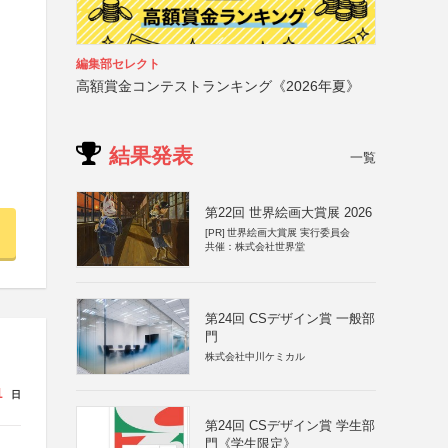
編集部セレクト
高額賞金コンテストランキング《2026年夏》
結果発表
一覧
第22回 世界絵画大賞展 2026
[PR]
世界絵画大賞展 実行委員会
共催：株式会社世界堂
第24回 CSデザイン賞 一般部
門
株式会社中川ケミカル
1
日
第24回 CSデザイン賞 学生部
門《学生限定》