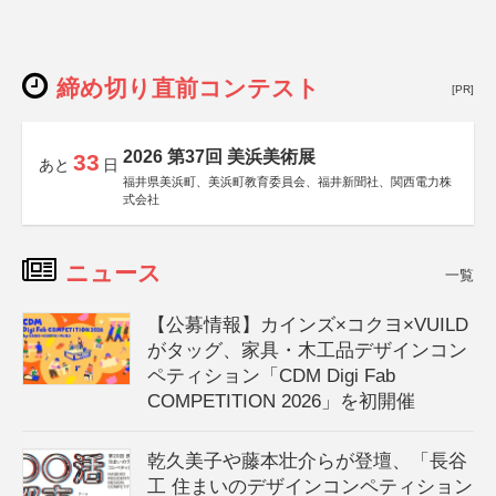
締め切り直前コンテスト
[PR]
2026 第37回 美浜美術展
33
あと
日
福井県美浜町、美浜町教育委員会、福井新聞社、関西電力株
式会社
ニュース
一覧
【公募情報】カインズ×コクヨ×VUILD
がタッグ、家具・木工品デザインコン
ペティション「CDM Digi Fab
COMPETITION 2026」を初開催
乾久美子や藤本壮介らが登壇、「長谷
工 住まいのデザインコンペティション