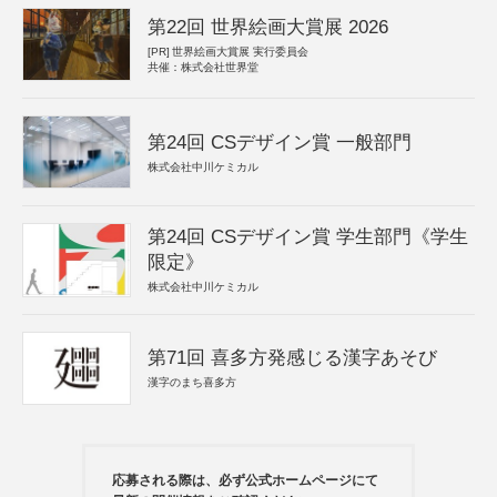
第22回 世界絵画大賞展 2026
[PR]
世界絵画大賞展 実行委員会
共催：株式会社世界堂
第24回 CSデザイン賞 一般部門
株式会社中川ケミカル
第24回 CSデザイン賞 学生部門《学生
限定》
株式会社中川ケミカル
第71回 喜多方発感じる漢字あそび
漢字のまち喜多方
応募される際は、必ず公式ホームページにて