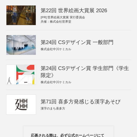
第22回 世界絵画大賞展 2026
[PR]
世界絵画大賞展 実行委員会
共催：株式会社世界堂
第24回 CSデザイン賞 一般部門
株式会社中川ケミカル
第24回 CSデザイン賞 学生部門《学生
限定》
株式会社中川ケミカル
第71回 喜多方発感じる漢字あそび
漢字のまち喜多方
応募される際は、必ず公式ホームページにて