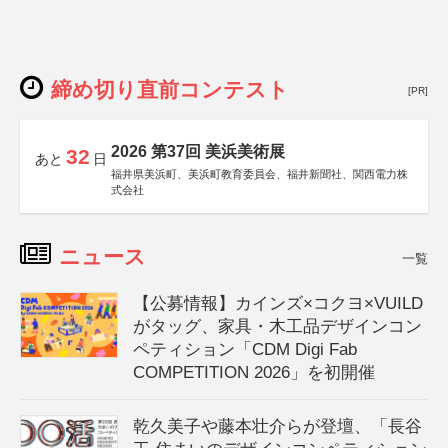
締め切り直前コンテスト
[PR]
2026 第37回 美浜美術展
32
あと
日
福井県美浜町、美浜町教育委員会、福井新聞社、関西電力株
式会社
ニュース
一覧
【公募情報】カインズ×コクヨ×VUILD
がタッグ、家具・木工品デザインコン
ペティション「CDM Digi Fab
COMPETITION 2026」を初開催
乾久美子や藤本壮介らが登壇、「長谷