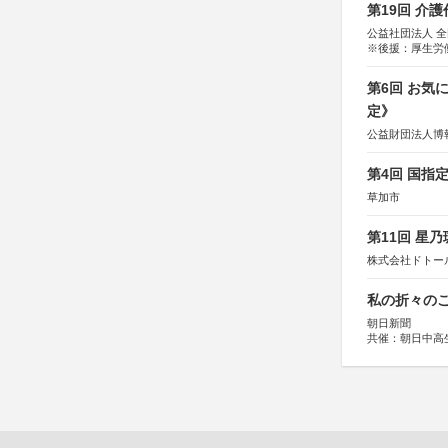
第19回 介
公益社団法人 
※後援：厚生労
第6回 お気
定》
公益財団法人博
第4回 国指
草加市
第11回 星
株式会社ドトー
私の折々のこ
朝日新聞
共催：朝日中高