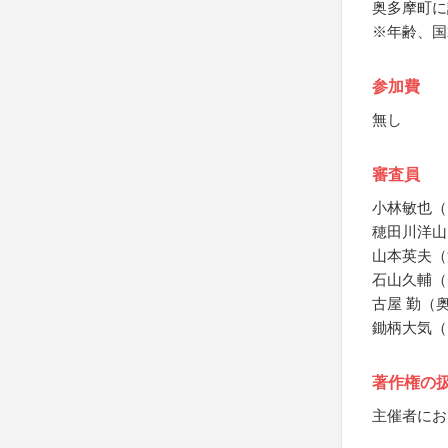
奥多摩町に
※年齢、国
参加費
無し
審査員
小林敏也（
穂田川洋山
山本英夫（
石山久輔（
古屋 勤（
鋤柄大気（
著作権の
主催者にお