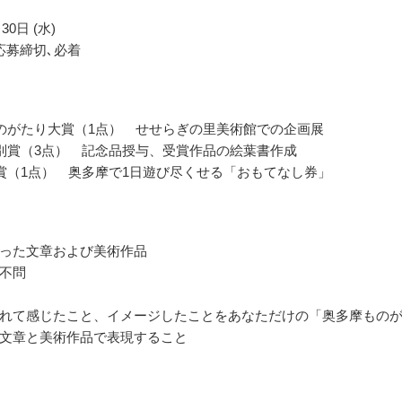
30日 (水)
応募締切､必着
のがたり大賞（1点） せせらぎの里美術館での企画展
別賞（3点） 記念品授与、受賞作品の絵葉書作成
賞（1点） 奥多摩で1日遊び尽くせる「おもてなし券」
った文章および美術作品
不問
れて感じたこと、イメージしたことをあなただけの「奥多摩もの
文章と美術作品で表現すること