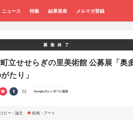
ニュース
特集
結果発表
メルマガ登録
募集終了
町立せせらぎの里美術館 公募展「奥
のがたり」
Googleカレンダーに追加
コピー・論文
絵画・アート