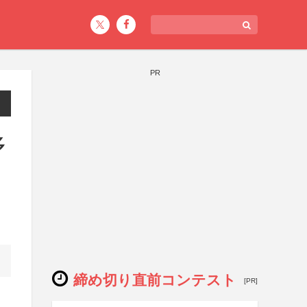
PR
多
締め切り直前コンテスト
[PR]