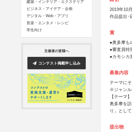
建築・インテリア・エクステリア
ビジネス・アイデア・企画
2019年10月
デジタル・Web・アプリ
作品提出･
音楽・エンタメ・レシピ
学生向け
賞
●奥多摩も
●審査員特
主催者の皆様へ
●カモシカ
コンテスト掲載申し込み
募集内容
テーマにそ
※ジャンル
【テーマ】
奥多摩を訪
り」として
提出物