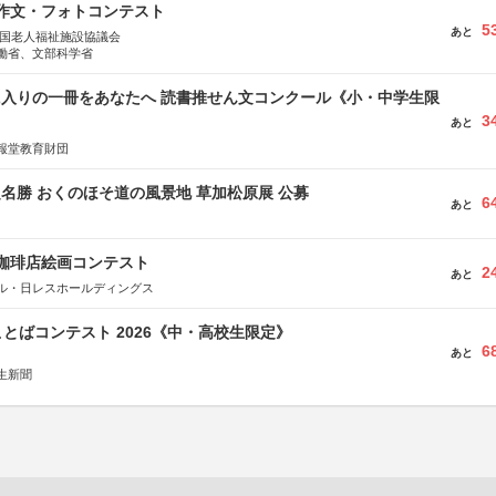
護作文・フォトコンテスト
5
あと
全国老人福祉施設協議会
働省、文部科学省
に入りの一冊をあなたへ 読書推せん文コンクール《小・中学生限
3
あと
報堂教育財団
定名勝 おくのほそ道の風景地 草加松原展 公募
6
あと
乃珈琲店絵画コンテスト
2
あと
ル・日レスホールディングス
とばコンテスト 2026《中・高校生限定》
6
あと
生新聞