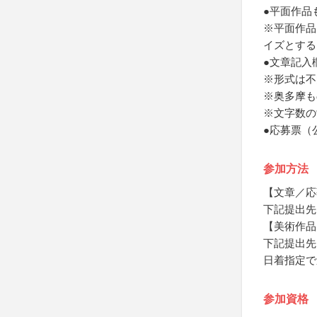
●平面作品
※平面作品
イズとする
●文章記入
※形式は不
※奥多摩も
※文字数の
●応募票（
参加方法
【文章／応
下記提出先
【美術作品
下記提出先
日着指定で
参加資格