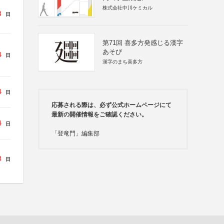
株式会社中川ケミカル
3
日
第71回 喜多方発感じる漢字
あそび
4
日
漢字のまち喜多方
4
日
応募される際は、必ず公式ホームページにて
最新の開催情報をご確認ください。
4
日
「登竜門」編集部
8
日