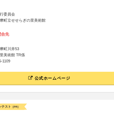
行委員会
摩町立せせらぎの里美術館
問合先
摩町川井53
里美術館 TR係
85-1109
公式ホームページ
ンテスト
[PR]