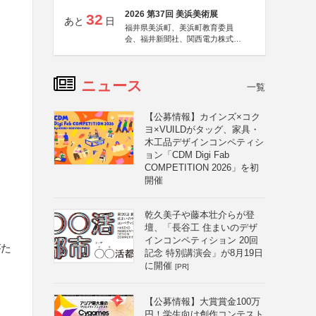
2026 第37回 美浜美術展
32
あと
日
福井県美浜町、美浜町教育委員
会、福井新聞社、関西電力株式会
社
ニュース
一覧
【公募情報】カインズ×コク
ヨ×VUILDがタッグ、家具・
木工品デザインコンペティシ
ョン「CDM Digi Fab
COMPETITION 2026」を初
開催
乾久美子や藤本壮介らが登
壇、「長谷工 住まいのデザ
インコンペティション 20回
がた
記念 特別講演会」が8月19日
に開催
[PR]
【公募情報】大賞賞金100万
円！学生向け創作コンテスト