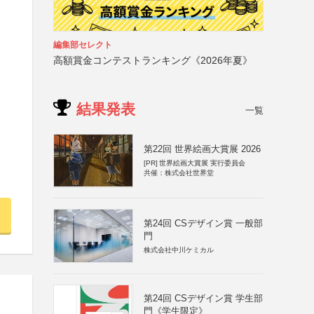
編集部セレクト
高額賞金コンテストランキング《2026年夏》
結果発表
一覧
第22回 世界絵画大賞展 2026
[PR]
世界絵画大賞展 実行委員会
共催：株式会社世界堂
第24回 CSデザイン賞 一般部
門
株式会社中川ケミカル
第24回 CSデザイン賞 学生部
門《学生限定》