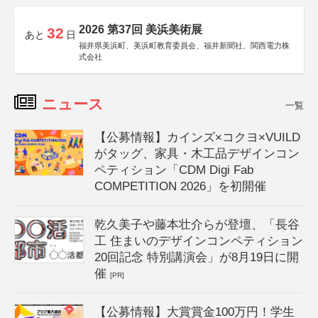
2026 第37回 美浜美術展
32
あと
日
福井県美浜町、美浜町教育委員会、福井新聞社、関西電力株
式会社
ニュース
一覧
【公募情報】カインズ×コクヨ×VUILD
がタッグ、家具・木工品デザインコン
ペティション「CDM Digi Fab
COMPETITION 2026」を初開催
乾久美子や藤本壮介らが登壇、「長谷
工 住まいのデザインコンペティション
20回記念 特別講演会」が8月19日に開
催
[PR]
【公募情報】大賞賞金100万円！学生