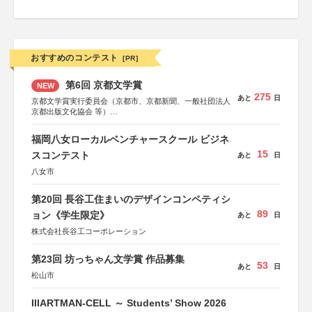
おすすめのコンテスト
[PR]
第6回 京都文学賞
NEW
275
あと
日
京都文学賞実行委員会（京都市、京都新聞、一般社団法人
京都出版文化協会 等）
協力：京都府書店商業組合、朝日新聞出版、
KADOKAWA、河出書房新社、幻冬舎、講談社、光文社、
福岡八女ローカルベンチャースクール ビジネ
集英社、小学館、祥伝社、新潮社、淡交社、ちいさいミシ
15
マ社、徳間書店、早川書房、PHP研究所、双葉社、文藝春
スコンテスト
あと
日
秋、ポプラ社、毎日新聞出版
八女市
第20回 長谷工住まいのデザインコンペティシ
89
ョン《学生限定》
あと
日
株式会社長谷工コーポレーション
第23回 坊っちゃん文学賞 作品募集
53
あと
日
松山市
IIIARTMAN-CELL ～ Students’ Show 2026