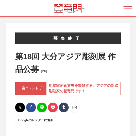
募集終了
第18回 大分アジア彫刻展 作
品公募
[PR]
彫塑家朝倉文夫を顕彰する、アジアの新進
一言コメント
彫刻家の登竜門です！
Googleカレンダーに追加