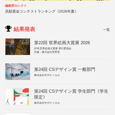
編集部セレクト
高額賞金コンテストランキング《2026年夏》
結果発表
一覧
第22回 世界絵画大賞展 2026
[PR]
世界絵画大賞展 実行委員会
共催：株式会社世界堂
第24回 CSデザイン賞 一般部門
株式会社中川ケミカル
第24回 CSデザイン賞 学生部門《学生
限定》
株式会社中川ケミカル