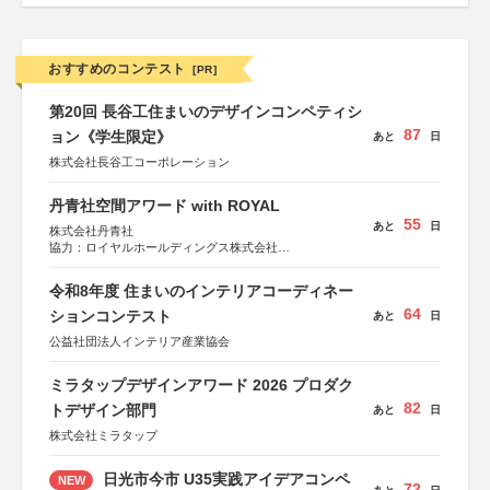
おすすめのコンテスト
[PR]
第20回 長谷工住まいのデザインコンペティシ
87
ョン《学生限定》
あと
日
株式会社長谷工コーポレーション
丹青社空間アワード with ROYAL
55
あと
日
株式会社丹青社
協力：ロイヤルホールディングス株式会社
運営協力：株式会社JDN
令和8年度 住まいのインテリアコーディネー
64
ションコンテスト
あと
日
公益社団法人インテリア産業協会
ミラタップデザインアワード 2026 プロダク
82
トデザイン部門
あと
日
株式会社ミラタップ
日光市今市 U35実践アイデアコンペ
NEW
72