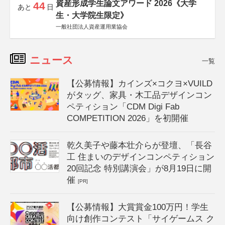
資産形成学生論文アワード 2026《大学
44
あと
日
生・大学院生限定》
一般社団法人資産運用業協会
ニュース
一覧
【公募情報】カインズ×コクヨ×VUILD
がタッグ、家具・木工品デザインコン
ペティション「CDM Digi Fab
COMPETITION 2026」を初開催
乾久美子や藤本壮介らが登壇、「長谷
工 住まいのデザインコンペティション
20回記念 特別講演会」が8月19日に開
催
[PR]
【公募情報】大賞賞金100万円！学生
向け創作コンテスト「サイゲームス ク