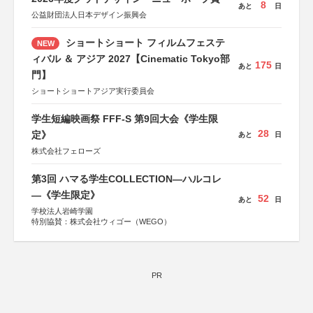
8
あと
日
公益財団法人日本デザイン振興会
ショートショート フィルムフェステ
NEW
ィバル ＆ アジア 2027【Cinematic Tokyo部
175
あと
日
門】
ショートショートアジア実行委員会
学生短編映画祭 FFF-S 第9回大会《学生限
28
定》
あと
日
株式会社フェローズ
第3回 ハマる学生COLLECTION―ハルコレ
―《学生限定》
52
あと
日
学校法人岩崎学園
特別協賛：株式会社ウィゴー（WEGO）
PR