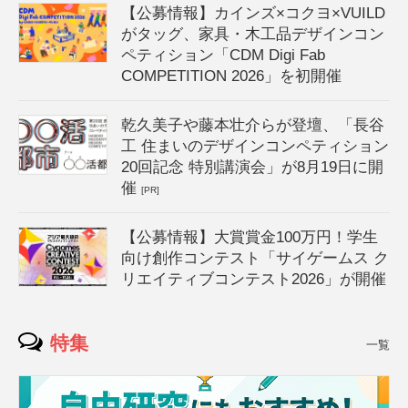
【公募情報】カインズ×コクヨ×VUILD
がタッグ、家具・木工品デザインコン
ペティション「CDM Digi Fab
COMPETITION 2026」を初開催
乾久美子や藤本壮介らが登壇、「長谷
工 住まいのデザインコンペティション
20回記念 特別講演会」が8月19日に開
催
[PR]
【公募情報】大賞賞金100万円！学生
向け創作コンテスト「サイゲームス ク
リエイティブコンテスト2026」が開催
特集
一覧