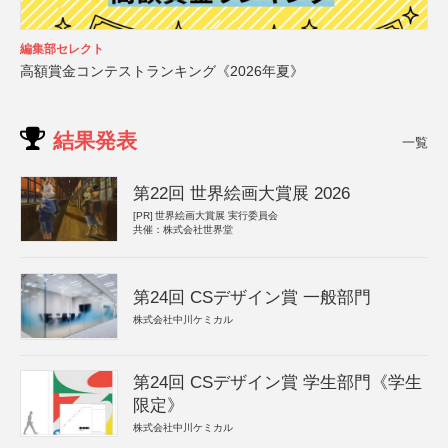
編集部セレクト
高額賞金コンテストランキング《2026年夏》
結果発表
一覧
第22回 世界絵画大賞展 2026
[PR]
世界絵画大賞展 実行委員会
共催：株式会社世界堂
第24回 CSデザイン賞 一般部門
株式会社中川ケミカル
第24回 CSデザイン賞 学生部門《学生
限定》
株式会社中川ケミカル