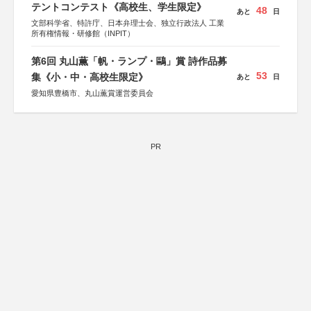
テントコンテスト《高校生、学生限定》
48
あと
日
文部科学省、特許庁、日本弁理士会、独立行政法人 工業
所有権情報・研修館（INPIT）
第6回 丸山薫「帆・ランプ・鷗」賞 詩作品募
53
集《小・中・高校生限定》
あと
日
愛知県豊橋市、丸山薫賞運営委員会
PR