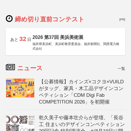
締め切り直前コンテスト
[PR]
2026 第37回 美浜美術展
32
あと
日
福井県美浜町、美浜町教育委員会、福井新聞社、関西電力株
式会社
ニュース
一覧
【公募情報】カインズ×コクヨ×VUILD
がタッグ、家具・木工品デザインコン
ペティション「CDM Digi Fab
COMPETITION 2026」を初開催
乾久美子や藤本壮介らが登壇、「長谷
工 住まいのデザインコンペティション