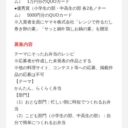
ム） 1万円分のQUOカード
●優秀賞（小学生の部・中高生の部 各2名／チー
ム） 5000円分のQUOカード
※入賞者全員にヤマキ株式会社「レンジで作るだし
巻き卵の素」「サッと鍋® 鶏しお鍋の素」を贈呈
募集内容
テーマにそったお弁当のレシピ
※応募者が作成した未発表の作品とする
※他の料理サイト、コンテスト等への応募、掲載作
品の応募は不可
【テーマ】
かんたん、らくらく弁当
【部門】
（1）おとな部門：忙しい朝に時短でつくれるお弁
当
（2）こども部門（小学生の部、中高生の部）：自
分で簡単につくれるお弁当