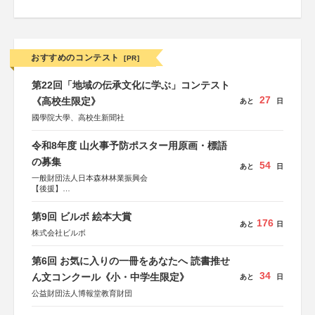
おすすめのコンテスト
[PR]
第22回「地域の伝承文化に学ぶ」コンテスト
27
《高校生限定》
あと
日
國學院大學、高校生新聞社
令和8年度 山火事予防ポスター用原画・標語
の募集
54
あと
日
一般財団法人日本森林林業振興会
【後援】
総務省消防庁、文部科学省、林野庁、全国森林組合連合
会、森林火災対策協会
第9回 ビルボ 絵本大賞
176
あと
日
株式会社ビルボ
第6回 お気に入りの一冊をあなたへ 読書推せ
34
ん文コンクール《小・中学生限定》
あと
日
公益財団法人博報堂教育財団