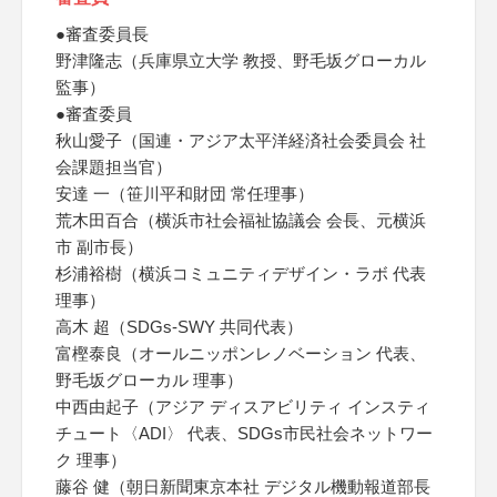
●審査委員長
野津隆志（兵庫県立大学 教授、野毛坂グローカル
監事）
●審査委員
秋山愛子（国連・アジア太平洋経済社会委員会 社
会課題担当官）
安達 一（笹川平和財団 常任理事）
荒木田百合（横浜市社会福祉協議会 会長、元横浜
市 副市長）
杉浦裕樹（横浜コミュニティデザイン・ラボ 代表
理事）
高木 超（SDGs-SWY 共同代表）
富樫泰良（オールニッポンレノベーション 代表、
野毛坂グローカル 理事）
中西由起子（アジア ディスアビリティ インスティ
チュート〈ADI〉 代表、SDGs市民社会ネットワー
ク 理事）
藤谷 健（朝日新聞東京本社 デジタル機動報道部長