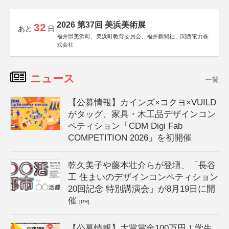
2026 第37回 美浜美術展
32
あと
日
福井県美浜町、美浜町教育委員会、福井新聞社、関西電力株
式会社
ニュース
一覧
【公募情報】カインズ×コクヨ×VUILD
がタッグ、家具・木工品デザインコン
ペティション「CDM Digi Fab
COMPETITION 2026」を初開催
乾久美子や藤本壮介らが登壇、「長谷
工 住まいのデザインコンペティション
20回記念 特別講演会」が8月19日に開
催
[PR]
【公募情報】大賞賞金100万円！学生