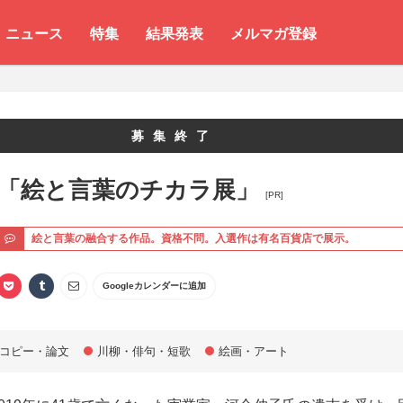
ニュース
特集
結果発表
メルマガ登録
募集終了
 「絵と言葉のチカラ展」
[PR]
ト
絵と言葉の融合する作品。資格不問。入選作は有名百貨店で展示。
Googleカレンダーに追加
コピー・論文
川柳・俳句・短歌
絵画・アート