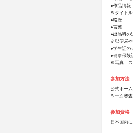
●作品情報
※タイトル
●略歴
●言葉
●出品料の
※郵便局や
●学生証の
●健康保険
※写真、ス
参加方法
公式ホーム
※一次審査
参加資格
日本国内に