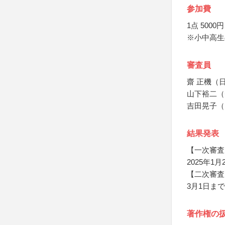
参加費
1点 5000
※小中高生
審査員
齋 正機（
山下裕二（
吉田晃子（
結果発表
【一次審査
2025年
【二次審査
3月1日ま
著作権の