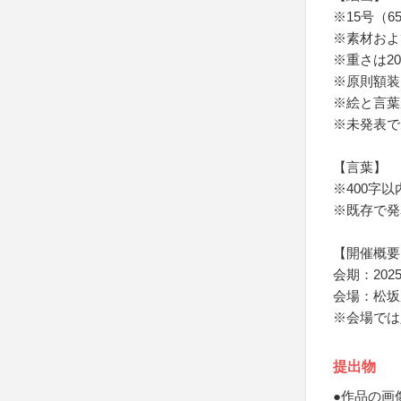
※15号（6
※素材およ
※重さは20
※原則額装
※絵と言葉
※未発表で
【言葉】
※400字
※既存で発
【開催概要
会期：202
会場：松坂
※会場では
提出物
●作品の画