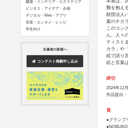
本展は、2
建築・インテリア・エクステリア
難を抱え
ビジネス・アイデア・企画
財団法人
デジタル・Web・アプリ
葉のチカ
音楽・エンタメ・レシピ
このコン
学生向け
ん。人々
ティスト
カラ」や
主催者の皆様へ
絵で語り
コンテスト掲載申し込み
絵と言葉
締切
2024年12月
作品提出・
賞
●グランプ
●NOBU