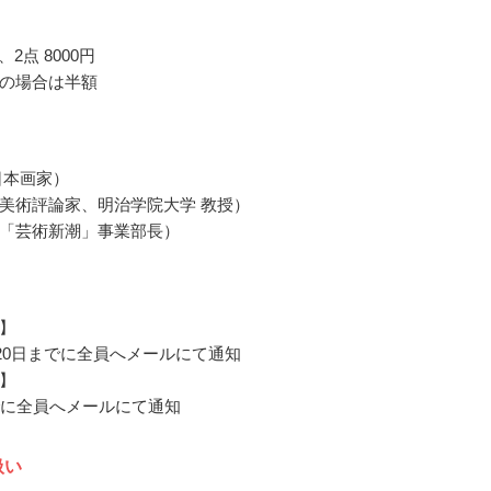
円、2点 8000円
の場合は半額
日本画家）
美術評論家、明治学院大学 教授）
「芸術新潮」事業部長）
】
1月20日までに全員へメールにて通知
】
でに全員へメールにて通知
扱い