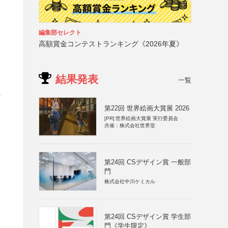
編集部セレクト
高額賞金コンテストランキング《2026年夏》
結果発表
一覧
）
第22回 世界絵画大賞展 2026
[PR]
世界絵画大賞展 実行委員会
共催：株式会社世界堂
第24回 CSデザイン賞 一般部
門
株式会社中川ケミカル
第24回 CSデザイン賞 学生部
門《学生限定》