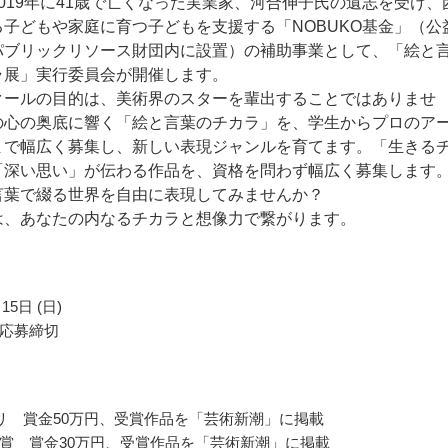
019年に41歳で亡くなった実業家、河合伸子氏の遺志を受け、
る子どもや家庭に育つ子どもを支援する「NOBUKO基金」（公
パブリックリソース財団内に設置）の補助事業として、「絵と
ラ展」実行委員会が開催します。
クールの目的は、美術界のスターを輩出することではありませ
の心の奥底に響く「絵と言葉のチカラ」を、学生からプロのア
まで幅広く募集し、新しい表現ジャンルを育てます。「生きる
「深い思い」が伝わる作品を、資格を問わず幅広く募集します
言葉で綴る世界を自由に表現してみませんか？
は、あなたの内なるチカラと想像力で繋がります。
15日 (日)
応募締切
リ 賞金50万円、受賞作品を「芸術新潮」に掲載
KO賞 賞金30万円、受賞作品を「芸術新潮」に掲載