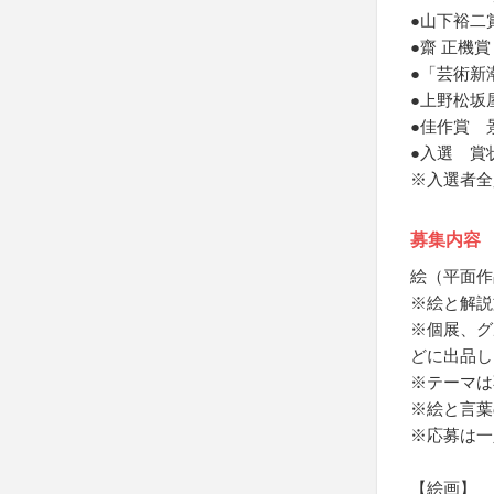
●山下裕二
●齋 正機
●「芸術新
●上野松坂
●佳作賞 
●入選 賞
※入選者全
募集内容
絵（平面作
※絵と解説
※個展、グ
どに出品し
※テーマは
※絵と言葉
※応募は一
【絵画】