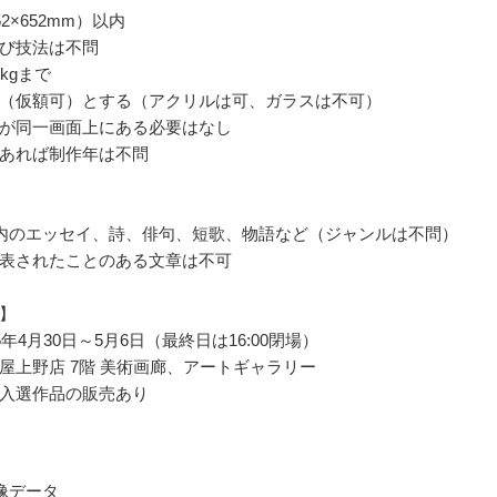
52×652mm）以内
び技法は不問
kgまで
（仮額可）とする（アクリルは可、ガラスは不可）
が同一画面上にある必要はなし
あれば制作年は不問
以内のエッセイ、詩、俳句、短歌、物語など（ジャンルは不問）
表されたことのある文章は不可
】
5年4月30日～5月6日（最終日は16:00閉場）
屋上野店 7階 美術画廊、アートギャラリー
入選作品の販売あり
像データ