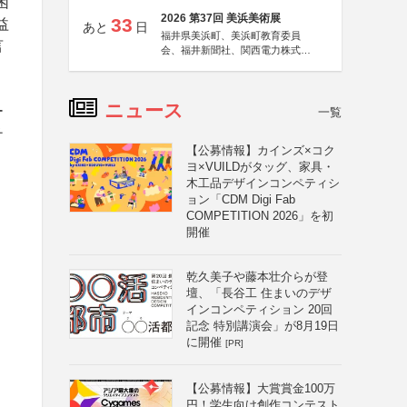
困
2026 第37回 美浜美術展
33
益
あと
日
福井県美浜町、美浜町教育委員
言
会、福井新聞社、関西電力株式会
社
ニュース
ー
一覧
チ
【公募情報】カインズ×コク
。
ヨ×VUILDがタッグ、家具・
木工品デザインコンペティシ
ョン「CDM Digi Fab
COMPETITION 2026」を初
開催
乾久美子や藤本壮介らが登
壇、「長谷工 住まいのデザ
インコンペティション 20回
記念 特別講演会」が8月19日
に開催
[PR]
【公募情報】大賞賞金100万
円！学生向け創作コンテスト