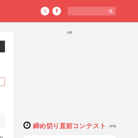
PR
締め切り直前コンテスト
[PR]