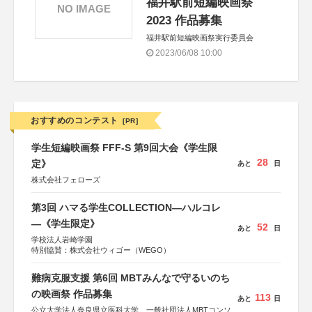
福井駅前短編映画祭
NO IMAGE
2023 作品募集
福井駅前短編映画祭実行委員会
2023/06/08 10:00
おすすめのコンテスト
[PR]
学生短編映画祭 FFF-S 第9回大会《学生限
28
定》
あと
日
株式会社フェローズ
第3回 ハマる学生COLLECTION―ハルコレ
―《学生限定》
52
あと
日
学校法人岩崎学園
特別協賛：株式会社ウィゴー（WEGO）
難病克服支援 第6回 MBTみんなで守るいのち
の映画祭 作品募集
113
あと
日
公立大学法人奈良県立医科大学、一般社団法人MBTコンソ