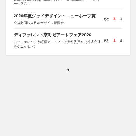
ーシアム
協力：読売新聞社
2026年度グッドデザイン・ニューホープ賞
後援：厚生労働省
8
あと
日
文部科学省
公益財団法人日本デザイン振興会
奈良県
日本経済団体連合会
ディファレント京町堀アートフェア2026
関西経済連合会
1
「“よい仕事おこし”フェア」実行委員会
あと
日
ディファレント京町堀アートフェア実行委員会（株式会社
関西文化学術研究都市推進機構
チグニッタ内）
東京難病団体連絡協議会
PR