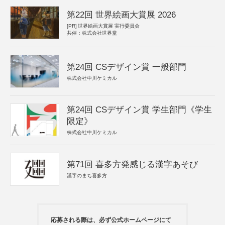
第22回 世界絵画大賞展 2026
[PR]
世界絵画大賞展 実行委員会
共催：株式会社世界堂
第24回 CSデザイン賞 一般部門
株式会社中川ケミカル
第24回 CSデザイン賞 学生部門《学生
限定》
株式会社中川ケミカル
第71回 喜多方発感じる漢字あそび
漢字のまち喜多方
応募される際は、必ず公式ホームページにて