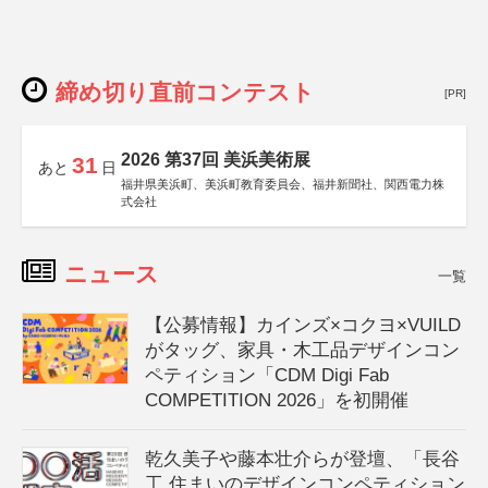
締め切り直前コンテスト
[PR]
2026 第37回 美浜美術展
31
あと
日
福井県美浜町、美浜町教育委員会、福井新聞社、関西電力株
式会社
ニュース
一覧
【公募情報】カインズ×コクヨ×VUILD
がタッグ、家具・木工品デザインコン
ペティション「CDM Digi Fab
COMPETITION 2026」を初開催
乾久美子や藤本壮介らが登壇、「長谷
工 住まいのデザインコンペティション