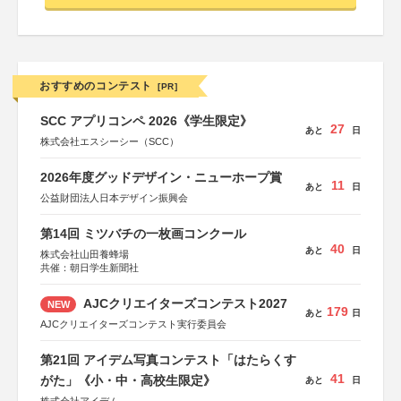
おすすめのコンテスト
[PR]
SCC アプリコンペ 2026《学生限定》
27
あと
日
株式会社エスシーシー（SCC）
2026年度グッドデザイン・ニューホープ賞
11
あと
日
公益財団法人日本デザイン振興会
第14回 ミツバチの一枚画コンクール
40
あと
日
株式会社山田養蜂場
共催：朝日学生新聞社
AJCクリエイターズコンテスト2027
NEW
179
あと
日
AJCクリエイターズコンテスト実行委員会
第21回 アイデム写真コンテスト「はたらくす
41
がた」《小・中・高校生限定》
あと
日