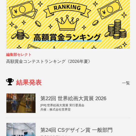
編集部セレクト
高額賞金コンテストランキング《2026年夏》
結果発表
一覧
第22回 世界絵画大賞展 2026
[PR]
世界絵画大賞展 実行委員会
共催：株式会社世界堂
第24回 CSデザイン賞 一般部門