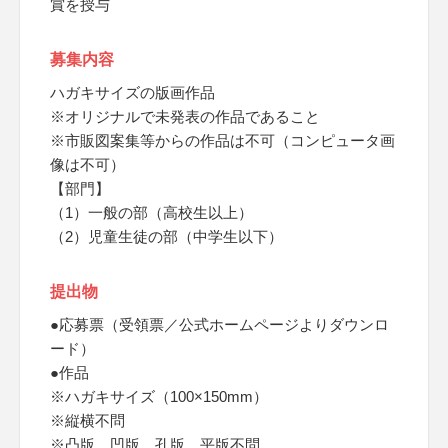
賞を授与
募集内容
ハガキサイズの版画作品
※オリジナルで未発表の作品であること
※市販図案集等からの作品は不可（コンピュータ画
像は不可）
【部門】
（1）一般の部（高校生以上）
（2）児童生徒の部（中学生以下）
提出物
●応募票（受領票／公式ホームページよりダウンロ
ード）
●作品
※ハガキサイズ（100×150mm）
※縦横不問
※凸版、凹版、孔版、平版不問