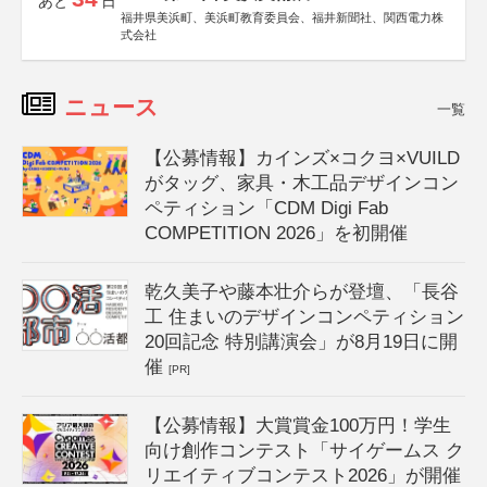
あと
日
福井県美浜町、美浜町教育委員会、福井新聞社、関西電力株
式会社
ニュース
一覧
【公募情報】カインズ×コクヨ×VUILD
がタッグ、家具・木工品デザインコン
ペティション「CDM Digi Fab
COMPETITION 2026」を初開催
乾久美子や藤本壮介らが登壇、「長谷
工 住まいのデザインコンペティション
20回記念 特別講演会」が8月19日に開
催
[PR]
【公募情報】大賞賞金100万円！学生
向け創作コンテスト「サイゲームス ク
リエイティブコンテスト2026」が開催