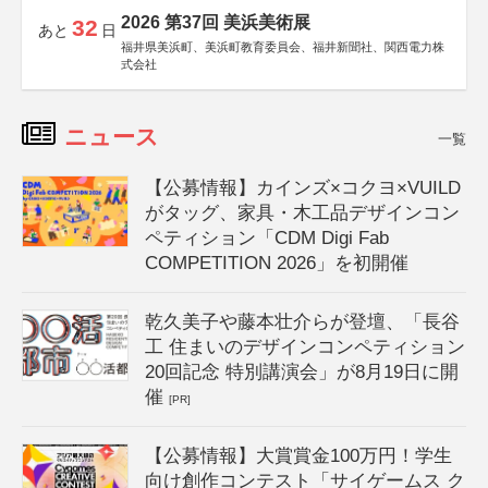
2026 第37回 美浜美術展
32
あと
日
福井県美浜町、美浜町教育委員会、福井新聞社、関西電力株
式会社
ニュース
一覧
【公募情報】カインズ×コクヨ×VUILD
がタッグ、家具・木工品デザインコン
ペティション「CDM Digi Fab
COMPETITION 2026」を初開催
乾久美子や藤本壮介らが登壇、「長谷
工 住まいのデザインコンペティション
20回記念 特別講演会」が8月19日に開
催
[PR]
【公募情報】大賞賞金100万円！学生
向け創作コンテスト「サイゲームス ク