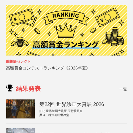
編集部セレクト
高額賞金コンテストランキング《2026年夏》
結果発表
一覧
第22回 世界絵画大賞展 2026
[PR]
世界絵画大賞展 実行委員会
共催：株式会社世界堂