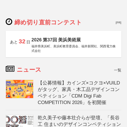
締め切り直前コンテスト
[PR]
2026 第37回 美浜美術展
32
あと
日
福井県美浜町、美浜町教育委員会、福井新聞社、関西電力株
式会社
ニュース
一覧
【公募情報】カインズ×コクヨ×VUILD
がタッグ、家具・木工品デザインコン
ペティション「CDM Digi Fab
COMPETITION 2026」を初開催
乾久美子や藤本壮介らが登壇、「長谷
工 住まいのデザインコンペティション