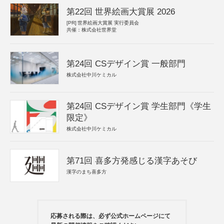
第22回 世界絵画大賞展 2026
[PR]
世界絵画大賞展 実行委員会
共催：株式会社世界堂
第24回 CSデザイン賞 一般部門
株式会社中川ケミカル
第24回 CSデザイン賞 学生部門《学生
限定》
株式会社中川ケミカル
第71回 喜多方発感じる漢字あそび
漢字のまち喜多方
応募される際は、必ず公式ホームページにて