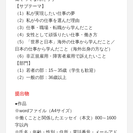
【サブテーマ】
（1）私が実現したい仕事の夢
（2）私が今の仕事を選んだ理由
（3）仕事・職場・転職から学んだこと
（4）女性として頑張りたい仕事・働き方
（5）「世界と日本」海外の仕事から学んだこと／
日本の仕事から学んだこと（海外出身の方など）
（6）非正規雇用・障害者雇用で訴えたいこと
【部門】
（1）若者の部：15～35歳（学生も歓迎）
（2）一般の部：36歳以上
提出物
●作品
※wordファイル（A4サイズ）
※働くことと関係したエッセイ（本文）800～1600
字以内
※氏名・年齢・性別・住所・電話番号・メールアド