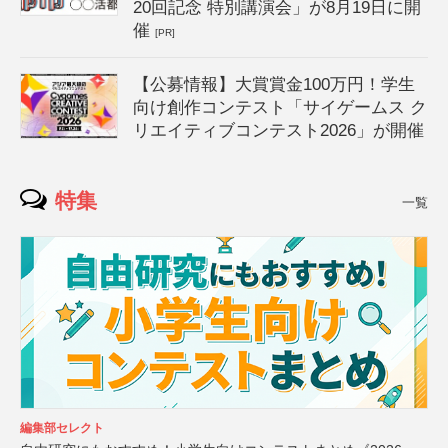
20回記念 特別講演会」が8月19日に開
催
[PR]
【公募情報】大賞賞金100万円！学生
向け創作コンテスト「サイゲームス ク
リエイティブコンテスト2026」が開催
特集
一覧
編集部セレクト