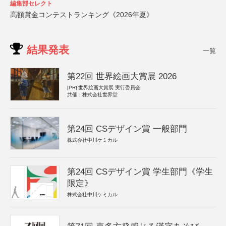
編集部セレクト
高額賞金コンテストランキング《2026年夏》
結果発表
一覧
第22回 世界絵画大賞展 2026
[PR]
世界絵画大賞展 実行委員会
共催：株式会社世界堂
第24回 CSデザイン賞 一般部門
株式会社中川ケミカル
第24回 CSデザイン賞 学生部門《学生
限定》
株式会社中川ケミカル