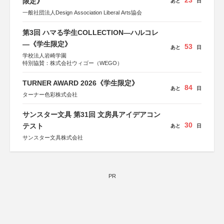
23
限定》
あと
日
一般社団法人Design Association Liberal Arts協会
第3回 ハマる学生COLLECTION―ハルコレ
―《学生限定》
53
あと
日
学校法人岩崎学園
特別協賛：株式会社ウィゴー（WEGO）
TURNER AWARD 2026《学生限定》
84
あと
日
ターナー色彩株式会社
サンスター文具 第31回 文房具アイデアコン
30
テスト
あと
日
サンスター文具株式会社
PR