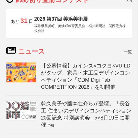
[PR]
2026 第37回 美浜美術展
31
あと
日
福井県美浜町、美浜町教育委員会、福井新聞社、関西電力株
式会社
ニュース
一覧
【公募情報】カインズ×コクヨ×VUILD
がタッグ、家具・木工品デザインコン
ペティション「CDM Digi Fab
COMPETITION 2026」を初開催
乾久美子や藤本壮介らが登壇、「長谷
工 住まいのデザインコンペティション
20回記念 特別講演会」が8月19日に開
催
[PR]