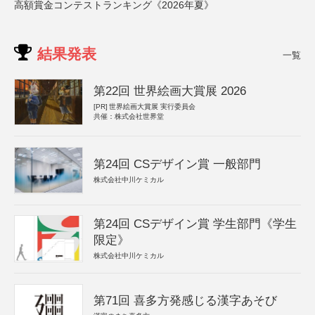
高額賞金コンテストランキング《2026年夏》
結果発表
一覧
第22回 世界絵画大賞展 2026
[PR]
世界絵画大賞展 実行委員会
共催：株式会社世界堂
第24回 CSデザイン賞 一般部門
株式会社中川ケミカル
第24回 CSデザイン賞 学生部門《学生
限定》
株式会社中川ケミカル
第71回 喜多方発感じる漢字あそび