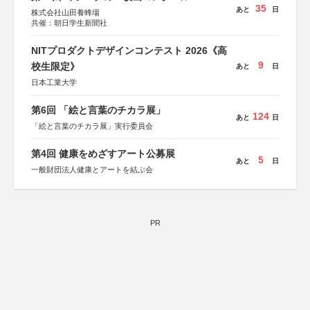
35
あと
日
株式会社山田養蜂場
共催：朝日学生新聞社
NITプロダクトデザインコンテスト 2026《高
9
校生限定》
あと
日
日本工業大学
第6回 「絵と言葉のチカラ展」
124
あと
日
「絵と言葉のチカラ展」実行委員会
第4回 健康をめざすアート公募展
5
あと
日
一般財団法人健康とアートを結ぶ会
PR