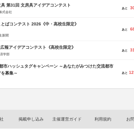
具 第31回 文房具アイデアコンテスト
3
あと
株式会社
とばコンテスト 2026《中・高校生限定》
6
あと
生新聞
生広報アイデアコンテスト《高校生限定》
3
あと
経済学部
流都市ハッシュタグキャンペーン ～あなたがみつけた交流都市
12
”を募集～
あと
社
掲載申し込み
主催運営ガイド
利用規約
お