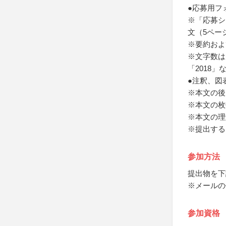
●応募用フ
※「応募シ
文（5ペー
※要約およ
※文字数は
「2018
●注釈、図
※本文の後にd
※本文の枚
※本文の理
※提出する
参加方法
提出物を下
※メールの
参加資格