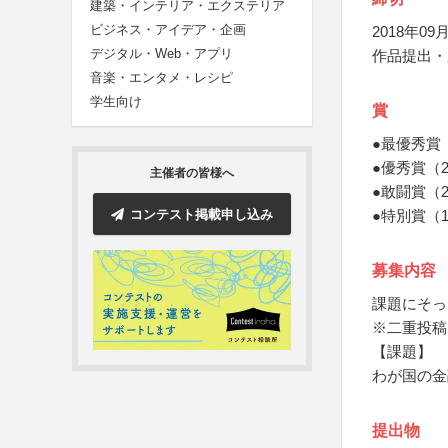
建築・インテリア・エクステリア
ビジネス・アイデア・企画
2018年09月
デジタル・Web・アプリ
作品提出・
音楽・エンタメ・レシピ
学生向け
賞
●最優秀賞
●優秀賞（
主催者の皆様へ
●敢闘賞（
コンテスト掲載申し込み
●特別賞（
募集内容
課題にそっ
※二重投稿
【課題】
わが国の金
提出物