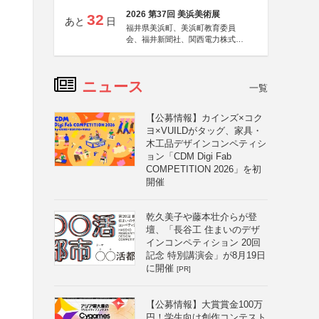
2026 第37回 美浜美術展
32
あと
日
福井県美浜町、美浜町教育委員
会、福井新聞社、関西電力株式会
社
ニュース
一覧
【公募情報】カインズ×コク
ヨ×VUILDがタッグ、家具・
木工品デザインコンペティシ
ョン「CDM Digi Fab
COMPETITION 2026」を初
開催
乾久美子や藤本壮介らが登
壇、「長谷工 住まいのデザ
インコンペティション 20回
記念 特別講演会」が8月19日
に開催
[PR]
【公募情報】大賞賞金100万
円！学生向け創作コンテスト