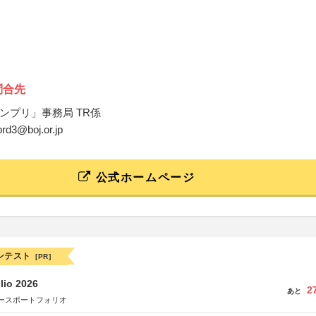
問合先
ンプリ」事務局 TR係
.prd3@boj.or.jp
公式ホームページ
ンテスト
[PR]
lio 2026
2
あと
ースポートフォリオ