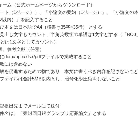
ォーム（公式ホームページからダウンロード）
ート（1ページ）」、「小論文の要約（1ページ）」、「小論文の
ジ以内）」を記入すること
び本文は日本語でA4（横書き35字×35行） とする
見出し文字もカウント、半角英数字の単語は1文字とする（「BOJ
」などは1文字としてカウント）
表、参考文献（任意）
ocx/pptx/xlsx/pdfファイルで掲載すること
数には含めない
解を促進するための物であり、本文に書くべき内容を記さないこ
ファイルは合計5MB以内とし、暗号化や圧縮をしないこと
記提出先までメールにて送付
件名は、「第14回日銀グランプリ応募論文」とする