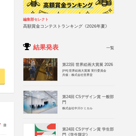
編集部セレクト
高額賞金コンテストランキング《2026年夏》
結果発表
一覧
第22回 世界絵画大賞展 2026
[PR]
世界絵画大賞展 実行委員会
共催：株式会社世界堂
第24回 CSデザイン賞 一般部
門
株式会社中川ケミカル
7
日
第24回 CSデザイン賞 学生部
門《学生限定》