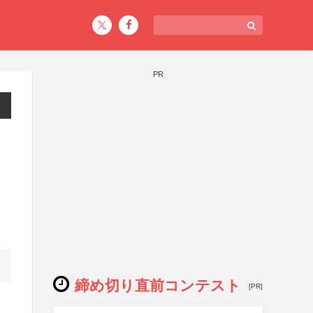
PR
締め切り直前コンテスト
[PR]