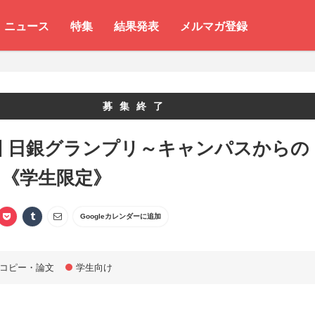
ニュース
特集
結果発表
メルマガ登録
募集終了
回 日銀グランプリ～キャンパスからの
～《学生限定》
Googleカレンダーに追加
コピー・論文
学生向け