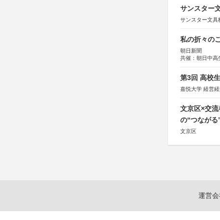
サンスター文
サンスター文具
私の折々のこ
朝日新聞
共催：朝日中高
第3回 高校
嘉悦大学 経営
文京区×交
の“つながる
文京区
運営会