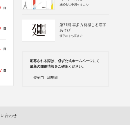
株式会社中川ケミカル
0
日
第71回 喜多方発感じる漢字
8
日
あそび
漢字のまち喜多方
1
日
応募される際は、必ず公式ホームページにて
最新の開催情報をご確認ください。
7
日
「登竜門」編集部
問い合わせ