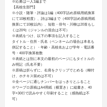
※応募は一人1編まで
【高校生部門】
※小説・随筆・評論は1編（400字詰め原稿用紙換算
にて10枚程度）、詩は3編まで（400字詰め原稿用紙
換算にて10枚以内）、短歌・俳句・川柳は20首もし
くは20句（ジャンルの混合は不可）
※表紙をつけ、以下の事項を記入すること
タイトル・住所・氏名（ペンネームの場合は本名も
併記すること）・年齢・高校名および学年・電話番
号・400字換算枚数
※表紙とは別に本文の最初のページにもタイトルの
み明記（氏名不要）
※原稿は折らずに、右肩をクリップでとめる（糊付
け、ホチキス留めは不可）
※全ページに通しナンバーをはっきりとふること
※ワープロ原稿はA4用紙（横置き）に縦書き、40
字×30行で読みやすく印刷すること（感熱紙は不
可）