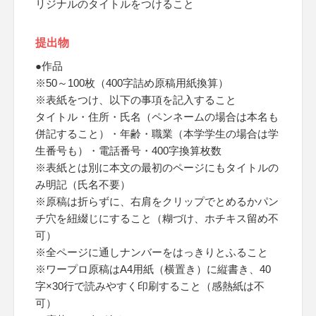
リジナルのタイトルをつけること
提出物
●作品
※50～100枚（400字詰め原稿用紙換算）
※表紙をつけ、以下の事項を記入すること
タイトル・住所・氏名（ペンネームの場合は本名も
併記すること）・年齢・職業（本学学生の場合は学
生番号も）・電話番号・400字換算枚数
※表紙とは別に本文の最初のページにもタイトルの
み明記（氏名不要）
※原稿は折らずに、右肩をクリップでとめるかパン
チ穴を紐綴じにすること（糊づけ、ホチキス留め不
可）
※全ページに通しナンバーをはっきりとふること
※ワープロ原稿はA4用紙（横置き）に縦書き、40
字×30行で読みやすく印刷すること（感熱紙は不
可）