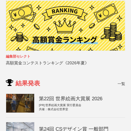
編集部セレクト
高額賞金コンテストランキング《2026年夏》
結果発表
一覧
第22回 世界絵画大賞展 2026
[PR]
世界絵画大賞展 実行委員会
共催：株式会社世界堂
第24回 CSデザイン賞 一般部門