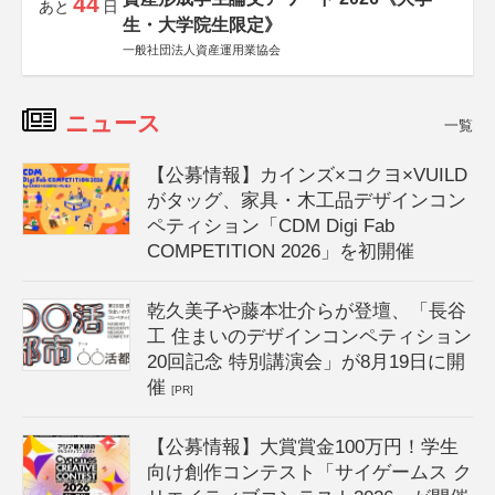
44
あと
日
生・大学院生限定》
一般社団法人資産運用業協会
ニュース
一覧
【公募情報】カインズ×コクヨ×VUILD
がタッグ、家具・木工品デザインコン
ペティション「CDM Digi Fab
COMPETITION 2026」を初開催
乾久美子や藤本壮介らが登壇、「長谷
工 住まいのデザインコンペティション
20回記念 特別講演会」が8月19日に開
催
[PR]
【公募情報】大賞賞金100万円！学生
向け創作コンテスト「サイゲームス ク