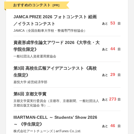
おすすめのコンテスト
[PR]
JAMCA PRIZE 2026 フォトコンテスト 絵画
53
／イラストコンテスト
あと
日
JAMCA（全国自動車大学校・整備専門学校協会）
資産形成学生論文アワード 2026《大学生・大
44
学院生限定》
あと
日
一般社団法人資産運用業協会
第3回 高校生広報アイデアコンテスト《高校
29
生限定》
あと
日
嘉悦大学 経営経済学部
第6回 京都文学賞
273
あと
日
京都文学賞実行委員会（京都市、京都新聞、一般社団法人
京都出版文化協会 等）
協力：京都府書店商業組合、朝日新聞出版、
KADOKAWA、河出書房新社、幻冬舎、講談社、光文社、
IIIARTMAN-CELL ～ Students’ Show 2026
集英社、小学館、祥伝社、新潮社、淡交社、ちいさいミシ
マ社、徳間書店、早川書房、PHP研究所、双葉社、文藝春
～ 《学生限定》
46
あと
日
秋、ポプラ社、毎日新聞出版
株式会社アートチューンズ | artTunes Co.,Ltd.