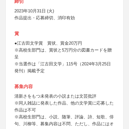
締切
2023年10月31日 (火)
作品提出・応募締切、消印有効
賞
●江古田文学賞 賞状、賞金20万円
※高校生部門は、賞状と5万円分の図書カードを贈
呈
※当選作は「江古田文学」115号（2024年3月25日
発刊）掲載予定
募集内容
清新さをもつ未発表の小説または文芸批評
※同人雑誌に発表した作品、他の文学賞に応募した
作品は不可
※高校生部門は、小説、随筆、評論、詩、短歌、俳
句、川柳等、募集内容は不問、ただし、作品にはオ