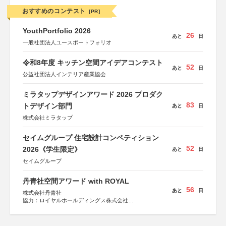
おすすめのコンテスト
[PR]
YouthPortfolio 2026
26
あと
日
一般社団法人ユースポートフォリオ
令和8年度 キッチン空間アイデアコンテスト
52
あと
日
公益社団法人インテリア産業協会
ミラタップデザインアワード 2026 プロダク
83
トデザイン部門
あと
日
株式会社ミラタップ
セイムグループ 住宅設計コンペティション
52
2026《学生限定》
あと
日
セイムグループ
丹青社空間アワード with ROYAL
56
あと
日
株式会社丹青社
協力：ロイヤルホールディングス株式会社
運営協力：株式会社JDN