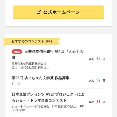
公式ホームページ
おすすめのコンテスト
[PR]
三井住友信託銀行 第4回 「わたし大
NEW
賞」
54
あと
日
三井住友信託銀行株式会社
協力：株式会社朝日新聞社
後援：日本郵便株式会社
第23回 坊っちゃん文学賞 作品募集
52
あと
日
松山市
日本直販プレゼンツ AYETプロジェクトによ
るショートドラマ企画コンテスト
31
あと
日
ショートショート実行委員会、日本直販株式会社、LIFE
LOG BOX