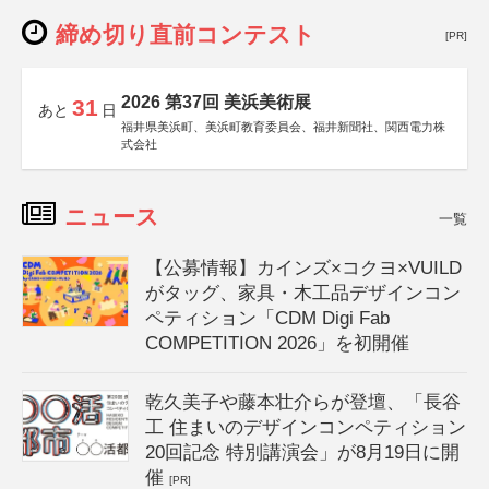
締め切り直前コンテスト
[PR]
2026 第37回 美浜美術展
31
あと
日
福井県美浜町、美浜町教育委員会、福井新聞社、関西電力株
式会社
ニュース
一覧
【公募情報】カインズ×コクヨ×VUILD
がタッグ、家具・木工品デザインコン
ペティション「CDM Digi Fab
COMPETITION 2026」を初開催
乾久美子や藤本壮介らが登壇、「長谷
工 住まいのデザインコンペティション
20回記念 特別講演会」が8月19日に開
催
[PR]