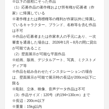
※以下の規程にそった作品
（1）応募作品の著作権および所有権が応募者（作
家）に帰属している
※著作権または商標権等の権利が作家以外に帰属し
ているキャラクター、ブランド、名称等を含む作品
は不可
※作品が応募者または作家本人の手元にあり、一次
審査を通過した場合は、2026年1月～8月の間に貸出
が可能であること
（2）壁面展示が可能な平面作品
※絵画、版画、デジタルアート、写真、ミクストメ
ディア等
※作品を組み合わせたインスタレーションの場合
は、壁面展示が可能で展示時の長辺が200cm以下に
限る
※彫刻、立体、映像、音声データ作品は不可
（3）作品サイズ：120号（約194×130cm）まで
※長辺：200cm以下
※重量：15kg以内