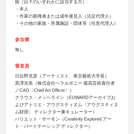
能（以下のいずれかに該当する方）
・本人
・作家の親権者または成年後見人（法定代理人）
・その他の家族・所属施設・団体等（任意代理人）
参加費
無し
審査員
日比野克彦（アーティスト、東京藝術大学長）
黒澤浩美（株式会社へラルボニー 最高芸術責任者
／CAO〈Chief Art Officer〉）
クラウス・メッヘライン（EUWARDアーカイブお
よびアトリエ・アウグスティヌム〈アウグスティヌ
ム財団〉 ディレクター兼キュレーター）
ハリエット・サーモン（Creativity Explored アー
ト・パートナーシップ ディレクター）