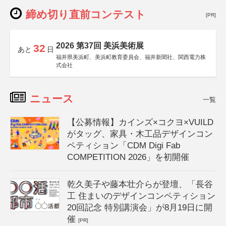
締め切り直前コンテスト
[PR]
2026 第37回 美浜美術展
32
あと
日
福井県美浜町、美浜町教育委員会、福井新聞社、関西電力株
式会社
ニュース
一覧
【公募情報】カインズ×コクヨ×VUILD
がタッグ、家具・木工品デザインコン
ペティション「CDM Digi Fab
COMPETITION 2026」を初開催
乾久美子や藤本壮介らが登壇、「長谷
工 住まいのデザインコンペティション
20回記念 特別講演会」が8月19日に開
催
[PR]