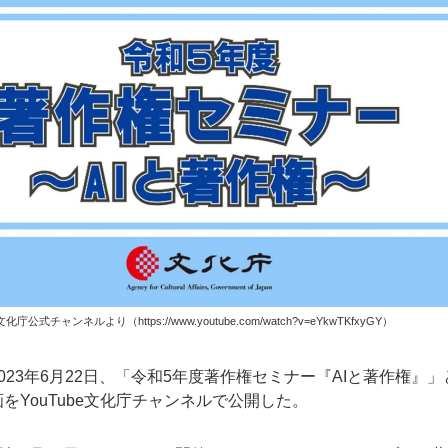
文化庁公式チャンネルより（
https://www.youtube.com/watch?v=eYkwTKfxyGY
）
023年6月22日、「令和5年度著作権セミナー『AIと著作権』」
をYouTube文化庁チャンネルで公開した。