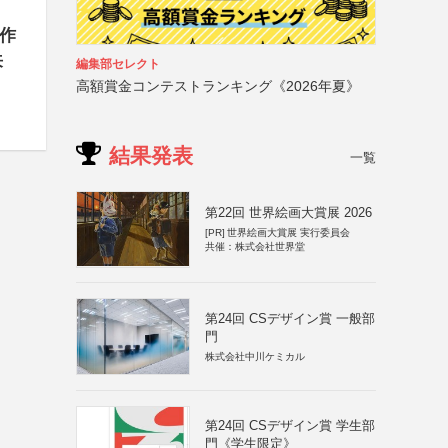
賞作
来
編集部セレクト
高額賞金コンテストランキング《2026年夏》
結果発表
一覧
第22回 世界絵画大賞展 2026
[PR]
世界絵画大賞展 実行委員会
共催：株式会社世界堂
第24回 CSデザイン賞 一般部
門
株式会社中川ケミカル
第24回 CSデザイン賞 学生部
門《学生限定》