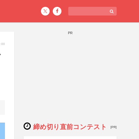
PR
:00
ー
締め切り直前コンテスト
[PR]