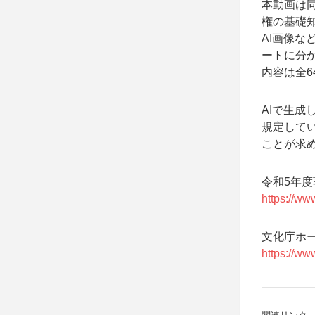
本動画は
権の基礎
AI画像な
ートに分
内容は全6
AIで生
規定して
ことが求
令和5年度
https://w
文化庁ホ
https://w