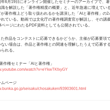
同年6月19日にオンライン開催したセミナーのアーカイブで、著
知識を解説した「著作権精度の概要」と、近年急速に増えてい
どが著作権上どう取り扱われるかを講演した「AIと著作権」の2
かれている。動画では文化庁の著作権調査官が解説し、その講
4ページにわたるPDF資料としても公開されている。
成した作品をコンテストに応募できるかどうか、主催が応募要項
いない場合は、作品と著作権との関連を理解したうえで応募す
められる。
著作権セミナー「AIと著作権」
ww.youtube.com/watch?v=eYkwTKfxyGY
ームページ
ww.bunka.go.jp/seisaku/chosakuken/93903601.html