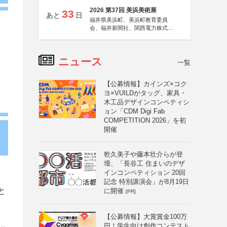
2026 第37回 美浜美術展
33
あと
日
福井県美浜町、美浜町教育委員
会、福井新聞社、関西電力株式会
社
ニュース
一覧
【公募情報】カインズ×コク
ヨ×VUILDがタッグ、家具・
木工品デザインコンペティシ
ョン「CDM Digi Fab
COMPETITION 2026」を初
開催
乾久美子や藤本壮介らが登
壇、「長谷工 住まいのデザ
インコンペティション 20回
記念 特別講演会」が8月19日
と
に開催
[PR]
【公募情報】大賞賞金100万
円！学生向け創作コンテスト