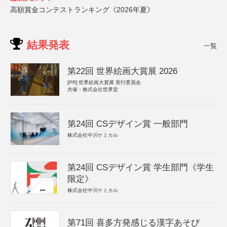
高額賞金コンテストランキング《2026年夏》
結果発表
一覧
第22回 世界絵画大賞展 2026
[PR]
世界絵画大賞展 実行委員会
共催：株式会社世界堂
第24回 CSデザイン賞 一般部門
株式会社中川ケミカル
第24回 CSデザイン賞 学生部門《学生
限定》
株式会社中川ケミカル
第71回 喜多方発感じる漢字あそび