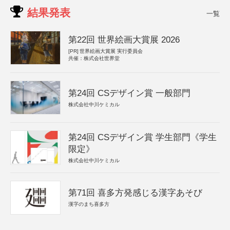
結果発表
一覧
第22回 世界絵画大賞展 2026
[PR]
世界絵画大賞展 実行委員会
共催：株式会社世界堂
第24回 CSデザイン賞 一般部門
株式会社中川ケミカル
第24回 CSデザイン賞 学生部門《学生
限定》
株式会社中川ケミカル
第71回 喜多方発感じる漢字あそび
漢字のまち喜多方