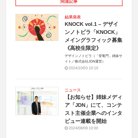
関連記事
結果発表
KNOCK vol.1 – デザイ
ンノトビラ「KNOCK」
メイングラフィック募集
《高校生限定》
デザインノトビラ（「登竜門」姉妹サ
イト／株式会社JDN運営）
2024/10/03 10:10
ニュース
【お知らせ】姉妹メディ
ア「JDN」にて、コンテ
スト主催企業へのインタ
ビュー連載を開始
2024/08/09 10:00