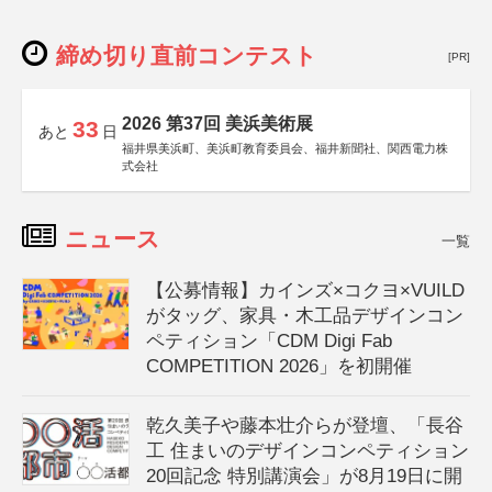
締め切り直前コンテスト
[PR]
2026 第37回 美浜美術展
33
あと
日
福井県美浜町、美浜町教育委員会、福井新聞社、関西電力株
式会社
ニュース
一覧
【公募情報】カインズ×コクヨ×VUILD
がタッグ、家具・木工品デザインコン
ペティション「CDM Digi Fab
COMPETITION 2026」を初開催
乾久美子や藤本壮介らが登壇、「長谷
工 住まいのデザインコンペティション
20回記念 特別講演会」が8月19日に開