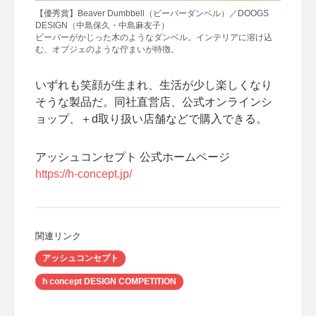
【優秀賞】Beaver Dumbbell（ビーバーダンベル）／DOOGS
DESIGN（中島保久・中島麻友子）
ビーバーがかじった木のようなダンベル。インテリアに溶け込
む、オブジェのような佇まいが特徴。
いずれも笑顔が生まれ、生活が少し楽しくなり
そうな製品だ。同社直営店、公式オンラインシ
ョップ、＋d取り扱い店舗などで購入できる。
アッシュコンセプト 公式ホームページ
https://h-concept.jp/
関連リンク
アッシュコンセプト
h concept DESIGN COMPETITION