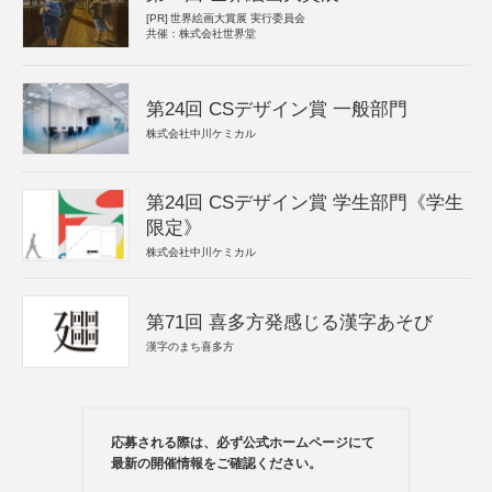
[PR]
世界絵画大賞展 実行委員会
共催：株式会社世界堂
第24回 CSデザイン賞 一般部門
株式会社中川ケミカル
第24回 CSデザイン賞 学生部門《学生
限定》
株式会社中川ケミカル
第71回 喜多方発感じる漢字あそび
漢字のまち喜多方
応募される際は、必ず公式ホームページにて
最新の開催情報をご確認ください。