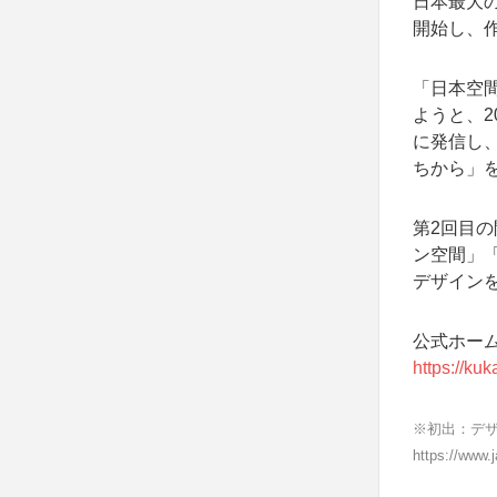
日本最大の
開始し、作
「日本空
ようと、2
に発信し
ちから」
第2回目
ン空間」
デザイン
公式ホー
https://ku
※初出：デザ
https://www.