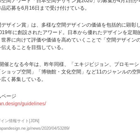
空間アワード「日本空間デザイン賞2020」の募集が4月1日か
品応募を6月16日まで受け付けている。
間デザイン賞」は、多様な空間デザインの価値を包括的に顕彰
019年に創設されたアワード。日本から優れたデザインを定期
、世界に向けて評価や価値を高めていくことで「空間デザイン
を伝えることを目指している。
の開催となる今年は、昨年同様、「エキジビジョン、プロモーシ
「ショップ空間」「博物館・文化空間」など11のジャンルの空
を広く募集している。
ムページ
kan.design/guidelines/
イン情報サイト[JDN]
japandesign.ne.jp/news/2020/04/53289/