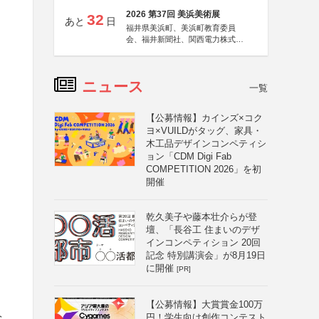
2026 第37回 美浜美術展
32
あと
日
福井県美浜町、美浜町教育委員
会、福井新聞社、関西電力株式会
社
ニュース
一覧
【公募情報】カインズ×コク
ヨ×VUILDがタッグ、家具・
木工品デザインコンペティシ
ョン「CDM Digi Fab
COMPETITION 2026」を初
開催
乾久美子や藤本壮介らが登
壇、「長谷工 住まいのデザ
インコンペティション 20回
記念 特別講演会」が8月19日
に開催
[PR]
【公募情報】大賞賞金100万
円！学生向け創作コンテスト