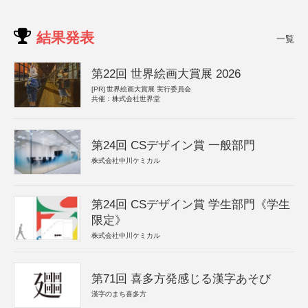
結果発表
一覧
第22回 世界絵画大賞展 2026
[PR]
世界絵画大賞展 実行委員会
共催：株式会社世界堂
第24回 CSデザイン賞 一般部門
株式会社中川ケミカル
第24回 CSデザイン賞 学生部門《学生
限定》
株式会社中川ケミカル
第71回 喜多方発感じる漢字あそび
漢字のまち喜多方