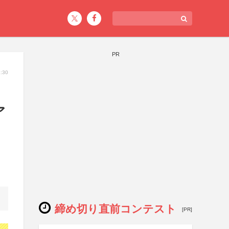
PR
:30
ア
締め切り直前コンテスト
[PR]