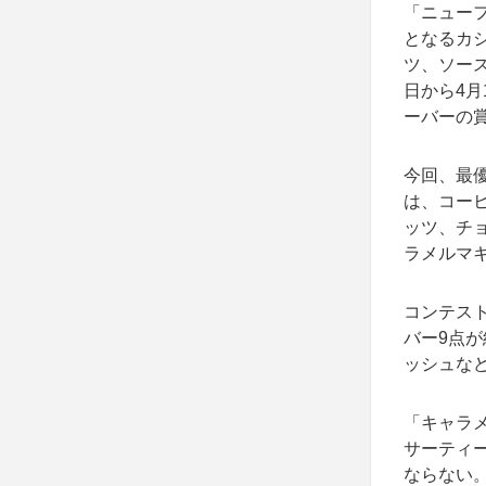
「ニュー
となるカ
ツ、ソー
日から4月
ーバーの
今回、最
は、コー
ッツ、チ
ラメルマ
コンテス
バー9点
ッシュな
「キャラメ
サーティ
ならない