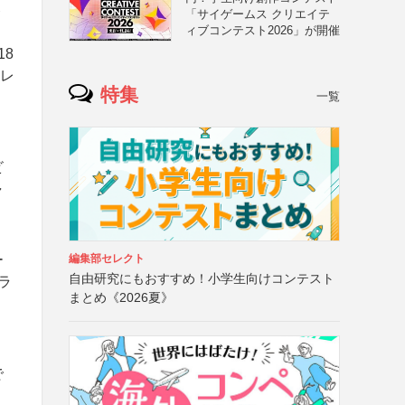
ト
「サイゲームス クリエイテ
ィブコンテスト2026」が開催
8
フレ
特集
一覧
」
ビ
ャ
ー
編集部セレクト
自由研究にもおすすめ！小学生向けコンテスト
ラ
まとめ《2026夏》
に
で