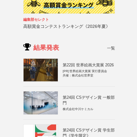
編集部セレクト
高額賞金コンテストランキング《2026年夏》
結果発表
一覧
第22回 世界絵画大賞展 2026
[PR]
世界絵画大賞展 実行委員会
共催：株式会社世界堂
第24回 CSデザイン賞 一般部
門
株式会社中川ケミカル
第24回 CSデザイン賞 学生部
門《学生限定》