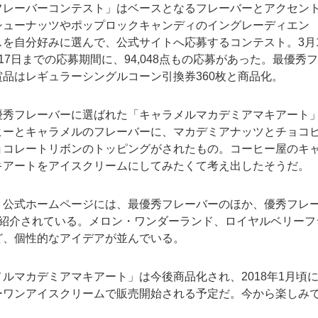
フレーバーコンテスト」はベースとなるフレーバーとアクセン
シューナッツやポップロックキャンディのイングレーディエン
スを自分好みに選んで、公式サイトへ応募するコンテスト。3月1
17日までの応募期間に、94,048点もの応募があった。最優秀
賞品はレギュラーシングルコーン引換券360枚と商品化。
優秀フレーバーに選ばれた「キャラメルマカデミアマキアート
ヒーとキャラメルのフレーバーに、マカデミアナッツとチョコ
ョコレートリボンのトッピングがされたもの。コーヒー屋のキ
キアートをアイスクリームにしてみたくて考え出したそうだ。
ト公式ホームページには、最優秀フレーバーのほか、優秀フレ
が紹介されている。メロン・ワンダーランド、ロイヤルベリーフ
ど、個性的なアイデアが並んでいる。
ルマカデミアマキアート」は今後商品化され、2018年1月頃
ーワンアイスクリームで販売開始される予定だ。今から楽しみ
。