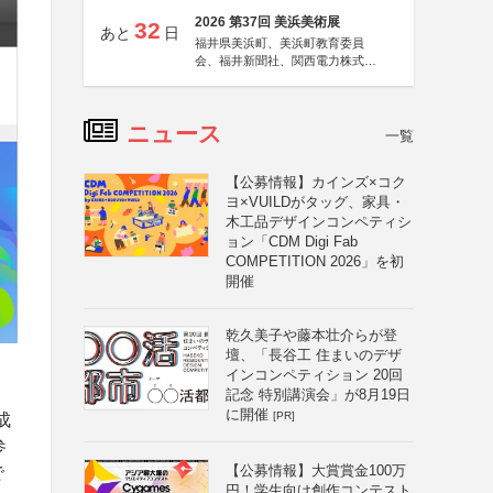
2026 第37回 美浜美術展
32
あと
日
福井県美浜町、美浜町教育委員
会、福井新聞社、関西電力株式会
社
ニュース
一覧
【公募情報】カインズ×コク
ヨ×VUILDがタッグ、家具・
木工品デザインコンペティシ
ョン「CDM Digi Fab
COMPETITION 2026」を初
開催
乾久美子や藤本壮介らが登
壇、「長谷工 住まいのデザ
インコンペティション 20回
記念 特別講演会」が8月19日
に開催
[PR]
成
参
【公募情報】大賞賞金100万
で
円！学生向け創作コンテスト