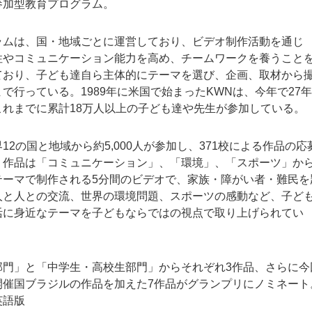
参加型教育プログラム。
ラムは、国・地域ごとに運営しており、ビデオ制作活動を通じ
性やコミュニケーション能力を高め、チームワークを養うこと
ており、子ども達自ら主体的にテーマを選び、企画、取材から
で行っている。1989年に米国で始まったKWNは、今年で27
これまでに累計18万人以上の子ども達や先生が参加している。
12の国と地域から約5,000人が参加し、371校による作品の応
。作品は「コミュニケーション」、「環境」、「スポーツ」か
テーマで制作される5分間のビデオで、家族・障がい者・難民を
人と人との交流、世界の環境問題、スポーツの感動など、子ど
活に身近なテーマを子どもならではの視点で取り上げられてい
部門」と「中学生・高校生部門」からそれぞれ3作品、さらに今
開催国ブラジルの作品を加えた7作品がグランプリにノミネート
英語版