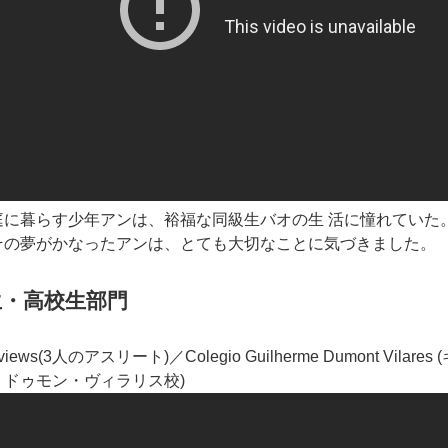
庭に暮らす少年アンは、裕福な同級生バオの生 活に憧れていた
その夢がかなったアンは、とても大切なことに気づきました。
生・高校生部門
t views(3人のアスリート)／Colegio Guilherme Dumont Vilares 
・ドゥモン・ヴィラリス校)