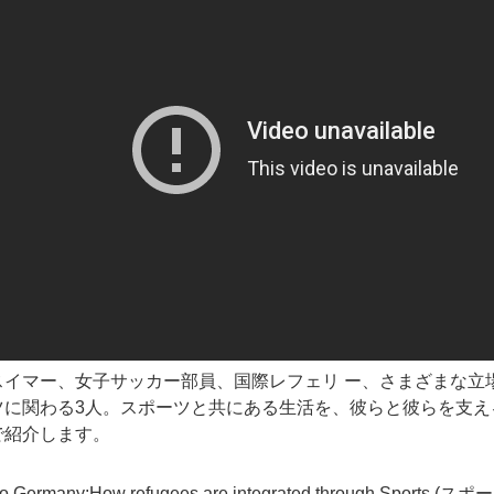
スイマー、女子サッカー部員、国際レフェリ ー、さまざまな立
ツに関わる3人。スポーツと共にある生活を、彼らと彼らを支え
で紹介します。
o Germany:How refugees are integrated through Sports (スポ