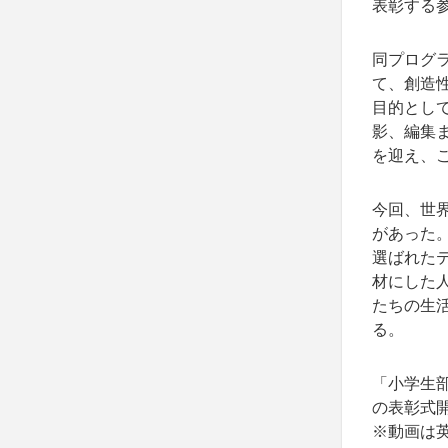
表彰する
同プログ
て、創造
目的とし
影、編集ま
を迎え、
今回、世界
があった
選ばれた
材にした
たちの生
る。
「小学生
の表彰式
※動画は