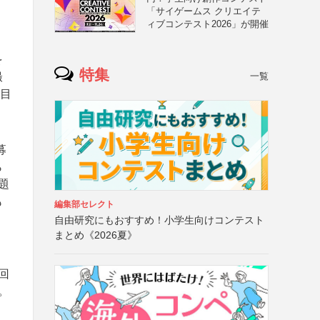
「サイゲームス クリエイテ
ィブコンテスト2026」が開催
を
特集
撮
一覧
年目
募
ら
題
も
編集部セレクト
自由研究にもおすすめ！小学生向けコンテスト
まとめ《2026夏》
回
。