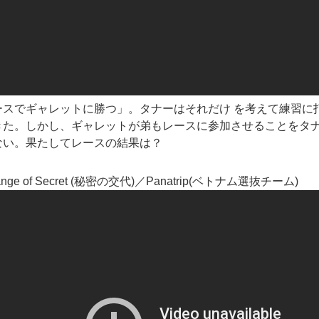
ースでギャレットに勝つ」。タナーはそれだけ を考えて練習に
きた。しかし、ギャレットが弟もレースに参加させることをタ
ない。果たしてレースの結果は？
hange of Secret (秘密の交代)／Panatrip(ベトナム選抜チーム)