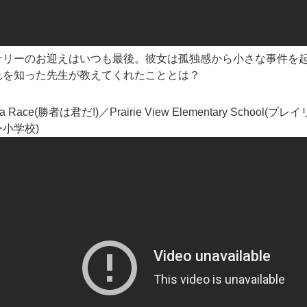
ケリーのお迎えはいつも最後。彼女は孤独感から小さな事件を
れを知った先生が教えてくれたこととは？
n a Race(勝者は君だ!)／Prairie View Elementary School(プレイ
小学校)