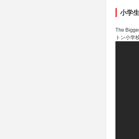
小学
The Big
トン小学校