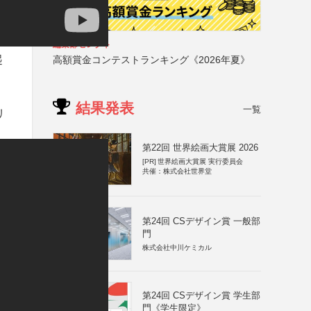
編集部セレクト
起
高額賞金コンテストランキング《2026年夏》
結果発表
一覧
リ
第22回 世界絵画大賞展 2026
[PR]
世界絵画大賞展 実行委員会
共催：株式会社世界堂
第24回 CSデザイン賞 一般部
門
株式会社中川ケミカル
第24回 CSデザイン賞 学生部
門《学生限定》