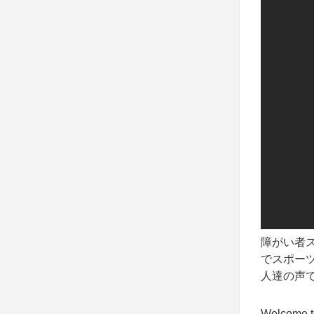
障がい者
でスポー
人達の声
Welcome t