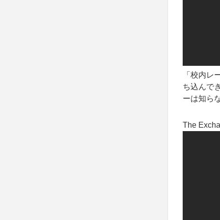
「校内レ
ち込んで
ーは知ら
The Exc