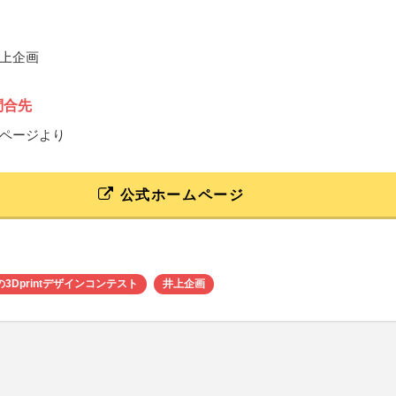
上企画
問合先
ページより
公式ホームページ
3Dprintデザインコンテスト
井上企画