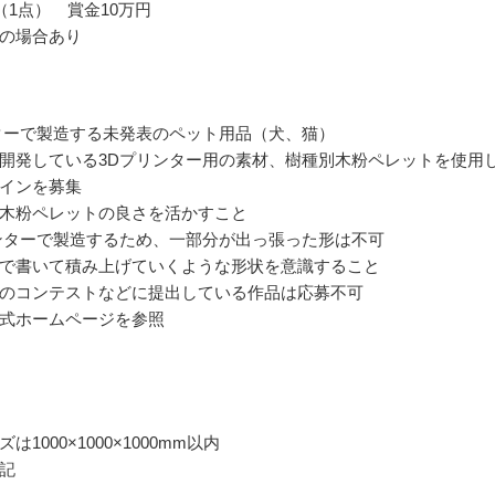
（1点） 賞金10万円
の場合あり
ターで製造する未発表のペット用品（犬、猫）
開発している3Dプリンター用の素材、樹種別木粉ペレットを使用
インを募集
木粉ペレットの良さを活かすこと
ンターで製造するため、一部分が出っ張った形は不可
で書いて積み上げていくような形状を意識すること
のコンテストなどに提出している作品は応募不可
式ホームページを参照
は1000×1000×1000mm以内
記