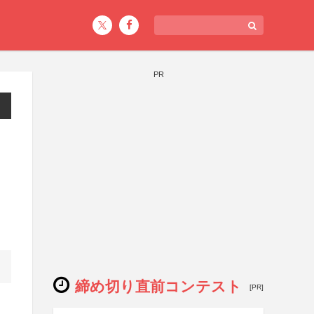
PR
締め切り直前コンテスト
[PR]