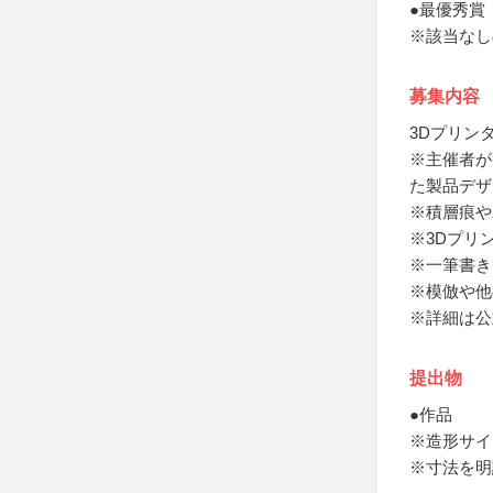
●最優秀賞
※該当なし
募集内容
3Dプリン
※主催者が
た製品デザ
※積層痕や
※3Dプリ
※一筆書き
※模倣や他
※詳細は公
提出物
●作品
※造形サイズ
※寸法を明