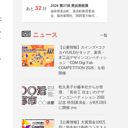
2026 第37回 美浜美術展
32
あと
日
福井県美浜町、美浜町教育委員
会、福井新聞社、関西電力株式会
と
社
か
ニュース
一覧
け
【公募情報】カインズ×コク
ヨ×VUILDがタッグ、家具・
木工品デザインコンペティシ
ウ
ョン「CDM Digi Fab
COMPETITION 2026」を初
。
開催
乾久美子や藤本壮介らが登
壇、「長谷工 住まいのデザ
インコンペティション 20回
記念 特別講演会」が8月19日
に開催
[PR]
【公募情報】大賞賞金100万
円！学生向け創作コンテスト