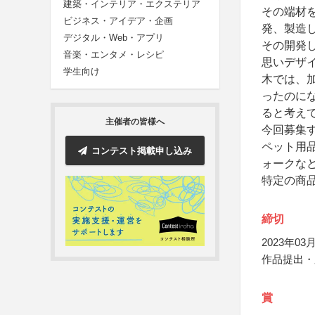
建築・インテリア・エクステリア
その端材
ビジネス・アイデア・企画
発、製造
デジタル・Web・アプリ
その開発
音楽・エンタメ・レシピ
思いデザ
学生向け
木では、
ったのに
ると考え
主催者の皆様へ
今回募集
ペット用
コンテスト掲載申し込み
ォークな
特定の商
締切
2023年03月
作品提出・応
賞