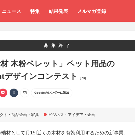
ニュース
特集
結果発表
メルマガ登録
募集終了
素材 木粉ペレット」ペット用品の
rintデザインコンテスト
[PR]
Googleカレンダーに追加
クト・商品企画・家具
ビジネス・アイデア・企画
の端材として月15t近くの木材を有効利用するための新事業。