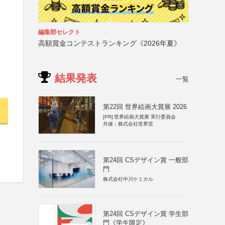
編集部セレクト
高額賞金コンテストランキング《2026年夏》
結果発表
一覧
第22回 世界絵画大賞展 2026
[PR]
世界絵画大賞展 実行委員会
共催：株式会社世界堂
第24回 CSデザイン賞 一般部
門
株式会社中川ケミカル
第24回 CSデザイン賞 学生部
門《学生限定》