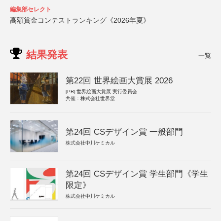
編集部セレクト
高額賞金コンテストランキング《2026年夏》
結果発表
一覧
第22回 世界絵画大賞展 2026
[PR]
世界絵画大賞展 実行委員会
共催：株式会社世界堂
第24回 CSデザイン賞 一般部門
株式会社中川ケミカル
第24回 CSデザイン賞 学生部門《学生
限定》
株式会社中川ケミカル