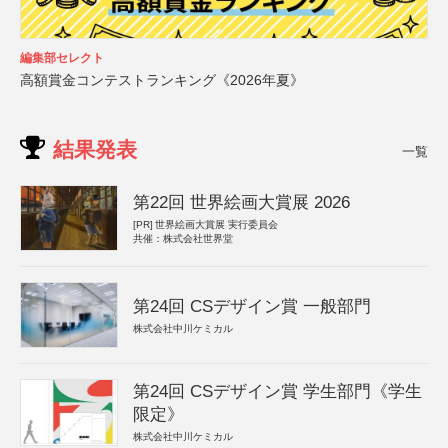
編集部セレクト
高額賞金コンテストランキング《2026年夏》
結果発表
一覧
第22回 世界絵画大賞展 2026
[PR]
世界絵画大賞展 実行委員会
共催：株式会社世界堂
第24回 CSデザイン賞 一般部門
株式会社中川ケミカル
第24回 CSデザイン賞 学生部門《学生
限定》
株式会社中川ケミカル