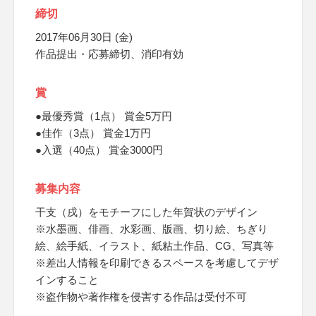
締切
2017年06月30日 (金)
作品提出・応募締切、消印有効
賞
●最優秀賞（1点） 賞金5万円
●佳作（3点） 賞金1万円
●入選（40点） 賞金3000円
募集内容
干支（戌）をモチーフにした年賀状のデザイン
※水墨画、俳画、水彩画、版画、切り絵、ちぎり
絵、絵手紙、イラスト、紙粘土作品、CG、写真等
※差出人情報を印刷できるスペースを考慮してデザ
インすること
※盗作物や著作権を侵害する作品は受付不可