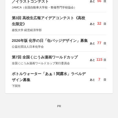
56
／イラストコンテスト
あと
日
JAMCA（全国自動車大学校・整備専門学校協会）
第3回 高校生広報アイデアコンテスト《高校
32
生限定》
あと
日
嘉悦大学 経営経済学部
2026年版 化学の日「缶バッジデザイン」募集
77
あと
日
公益社団法人日本化学会
第7回 全国くにうみ漫画ワールドカップ
115
あと
日
全国くにうみ漫画ワールドカップ実行委員会
ボトルウォーター「あぁ！関露水」ラベルデ
7
ザイン募集
あと
日
下関市
PR