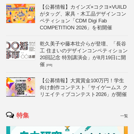
【公募情報】カインズ×コクヨ×VUILD
がタッグ、家具・木工品デザインコン
ペティション「CDM Digi Fab
COMPETITION 2026」を初開催
乾久美子や藤本壮介らが登壇、「長谷
工 住まいのデザインコンペティション
20回記念 特別講演会」が8月19日に開
催
[PR]
【公募情報】大賞賞金100万円！学生
向け創作コンテスト「サイゲームス ク
リエイティブコンテスト2026」が開催
特集
一覧