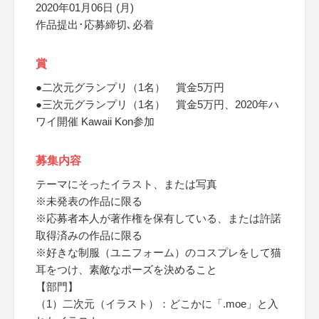
2020年01月06日 (月)
作品提出･応募締切､必着
賞
●二次元グランプリ（1名） 賞金5万円
●三次元グランプリ（1名） 賞金5万円、2020年ハ
ワイ開催 Kawaii Kon参加
募集内容
テーマにそったイラスト、または写真
※未発表の作品に限る
※応募者本人が著作権を保有している、または許諾
取得済みの作品に限る
※好きな制服（ユニフォーム）のコスプレをして猫
耳をつけ、素敵なポーズを決めること
【部門】
（1）二次元（イラスト）：どこかに「.moe」と入