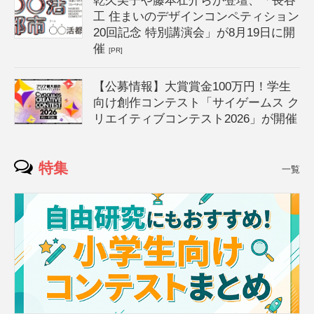
乾久美子や藤本壮介らが登壇、「長谷
工 住まいのデザインコンペティション
20回記念 特別講演会」が8月19日に開
催
[PR]
【公募情報】大賞賞金100万円！学生
向け創作コンテスト「サイゲームス ク
リエイティブコンテスト2026」が開催
特集
一覧