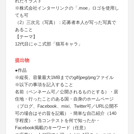
れたイラスト
※株式会社インターリンクの「.moe」ロゴを使用し
ても可
（2）三次元（写真）：応募者本人が写った写真で
あること
【テーマ】
12代目にゃこ式部「猫耳キャラ」
提出物
●作品
※縦長、容量最大1MBまでのgif/jpeg/pngファイル
※以下の事項を記入すること
名前（ペンネーム可／公開されるものとする）・居
住地・行ったことのある国・自身のホームページ
（ブログ、Facebook、mixi、Twitter可／URL公開不
可の場合はその旨を記載）・簡単な自己紹介（140
字程度）・当コンテストを何で知ったか・
Facebook掲載のキーワード（任意）