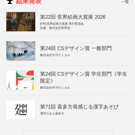
結果発表
一覧
第22回 世界絵画大賞展 2026
[PR]
世界絵画大賞展 実行委員会
共催：株式会社世界堂
第24回 CSデザイン賞 一般部門
株式会社中川ケミカル
第24回 CSデザイン賞 学生部門《学生
限定》
株式会社中川ケミカル
第71回 喜多方発感じる漢字あそび
漢字のまち喜多方