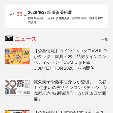
2026 第37回 美浜美術展
33
あと
日
福井県美浜町、美浜町教育委員会、福井新聞社、関西電力株
式会社
ニュース
一覧
【公募情報】カインズ×コクヨ×VUILD
がタッグ、家具・木工品デザインコン
ペティション「CDM Digi Fab
COMPETITION 2026」を初開催
乾久美子や藤本壮介らが登壇、「長谷
工 住まいのデザインコンペティション
20回記念 特別講演会」が8月19日に開
催
[PR]
【公募情報】大賞賞金100万円！学生