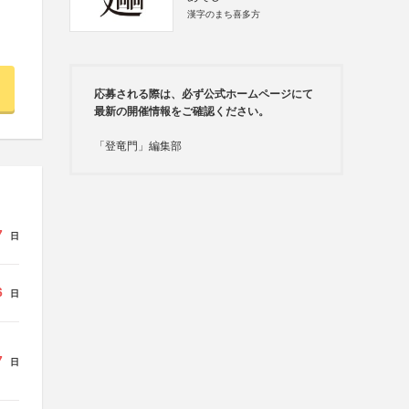
漢字のまち喜多方
応募される際は、必ず公式ホームページにて
最新の開催情報をご確認ください。
「登竜門」編集部
7
日
6
日
7
日