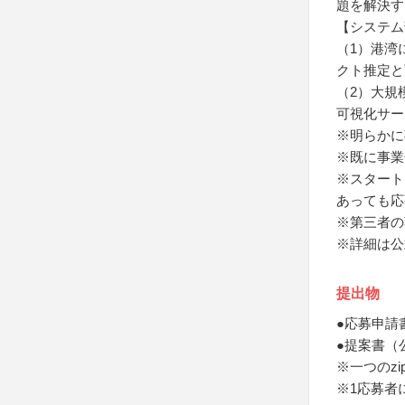
題を解決す
【システム
（1）港湾
クト推定と
（2）大規
可視化サー
※明らかに
※既に事業
※スタート
あっても応
※第三者の
※詳細は公
提出物
●応募申請
●提案書（
※一つのz
※1応募者