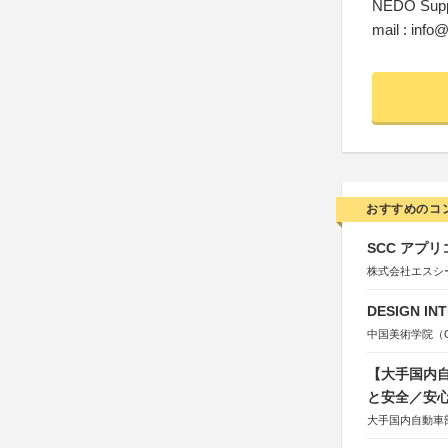
NEDO Supp
mail : info
おすすめのコ
SCC アプリ
株式会社エスシ
DESIGN IN
中国美術学院（Chin
【大手国内自
と安全／安
大手国内自動車部