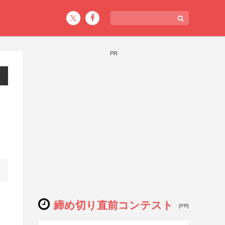
PR
締め切り直前コンテスト
[PR]