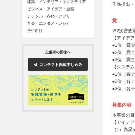
建築・インテリア・エクステリア
作品提出・
ビジネス・アイデア・企画
デジタル・Web・アプリ
賞
音楽・エンタメ・レシピ
※2次審査
学生向け
【アイデア
●1位 賞金
●2位 賞金
主催者の皆様へ
●3位 賞金
コンテスト掲載申し込み
【システム
●1位（各
●2位（各
●3位（各
募集内容
本事業の目
【アイデア
（1）衛星