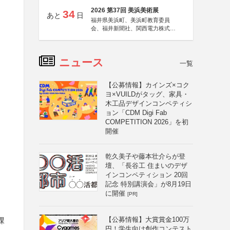
2026 第37回 美浜美術展
34
あと
日
福井県美浜町、美浜町教育委員
会、福井新聞社、関西電力株式会
社
ニュース
一覧
【公募情報】カインズ×コク
ヨ×VUILDがタッグ、家具・
木工品デザインコンペティシ
ョン「CDM Digi Fab
COMPETITION 2026」を初
開催
乾久美子や藤本壮介らが登
壇、「長谷工 住まいのデザ
インコンペティション 20回
記念 特別講演会」が8月19日
に開催
[PR]
【公募情報】大賞賞金100万
課
円！学生向け創作コンテスト