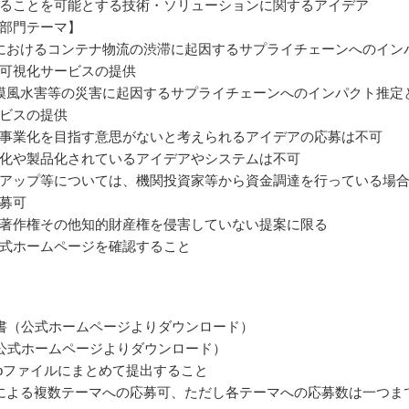
ることを可能とする技術・ソリューションに関するアイデア
部門テーマ】
におけるコンテナ物流の渋滞に起因するサプライチェーンへのイン
可視化サービスの提供
模風水害等の災害に起因するサプライチェーンへのインパクト推定
ビスの提供
事業化を目指す意思がないと考えられるアイデアの応募は不可
化や製品化されているアイデアやシステムは不可
アップ等については、機関投資家等から資金調達を行っている場
募可
著作権その他知的財産権を侵害していない提案に限る
式ホームページを確認すること
書（公式ホームページよりダウンロード）
公式ホームページよりダウンロード）
ipファイルにまとめて提出すること
による複数テーマへの応募可、ただし各テーマへの応募数は一つま