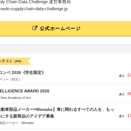
ly Chain Data Challenge 運営事務局
@nedo-supplychain-data-challenge.jp
公式ホームページ
ンテスト
[PR]
コンペ 2026《学生限定》
2
あと
ーシー（SCC）
TELLIGENCE AWARD 2026
2
あと
a Academy of Art）
動車部品メーカー×Wemake】車に関わるすべての人を、もっ
1
心にする新商品のアイデア募集
あと
品メーカー、Wemake