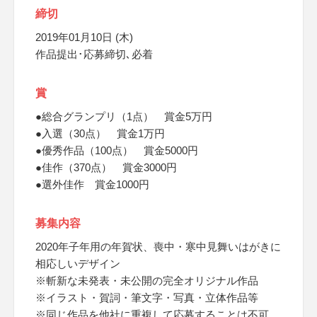
締切
2019年01月10日 (木)
作品提出･応募締切､必着
賞
●総合グランプリ（1点） 賞金5万円
●入選（30点） 賞金1万円
●優秀作品（100点） 賞金5000円
●佳作（370点） 賞金3000円
●選外佳作 賞金1000円
募集内容
2020年子年用の年賀状、喪中・寒中見舞いはがきに
相応しいデザイン
※斬新な未発表・未公開の完全オリジナル作品
※イラスト・賀詞・筆文字・写真・立体作品等
※同じ作品を他社に重複して応募することは不可