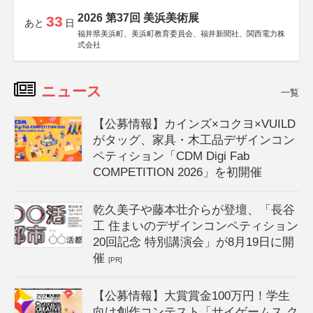
2026 第37回 美浜美術展
33
あと
日
福井県美浜町、美浜町教育委員会、福井新聞社、関西電力株
式会社
ニュース
一覧
【公募情報】カインズ×コクヨ×VUILD
がタッグ、家具・木工品デザインコン
ペティション「CDM Digi Fab
COMPETITION 2026」を初開催
乾久美子や藤本壮介らが登壇、「長谷
工 住まいのデザインコンペティション
20回記念 特別講演会」が8月19日に開
催
[PR]
【公募情報】大賞賞金100万円！学生
向け創作コンテスト「サイゲームス ク