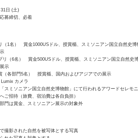
31日 (土)
応募締切、必着
リ（1名） 賞金1000USドル、授賞楯、スミソニアン国立自然史博
示
プリ（6名） 賞金500USドル、授賞楯、スミソニアン国立自然史
展示
賞（各部門5名） 授賞楯、国内およびアジアでの展示
 Lumix カメラ
「スミソニアン国立自然史博物館」にて行われるアワードセレモ
へご招待（旅費、宿泊費は各自負担）
部門は賞金、スミソニアン展示の対象外
で撮影された自然を被写体とする写真
られた写真も対象とする