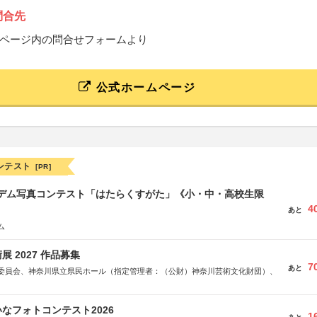
問合先
ページ内の問合せフォームより
公式ホームページ
ンテスト
[PR]
イデム写真コンテスト「はたらくすがた」《小・中・高校生限
4
あと
ム
 2027 作品募集
7
あと
委員会、神奈川県立県民ホール（指定管理者：（公財）神奈川芸術文化財団）、
なフォトコンテスト2026
1