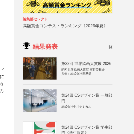
編集部セレクト
高額賞金コンテストランキング《2026年夏》
結果発表
一覧
第22回 世界絵画大賞展 2026
フィ
[PR]
世界絵画大賞展 実行委員会
共催：株式会社世界堂
ンに
カ
の
第24回 CSデザイン賞 一般部
門
株式会社中川ケミカル
第24回 CSデザイン賞 学生部
門《学生限定》