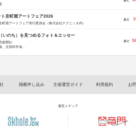
あと
堂
ト京町堀アートフェア2026
3
あと
京町堀アートフェア実行委員会（株式会社チグニッタ内）
命（いのち）を見つめるフォト＆エッセー
5
あと
売新聞社
省、文部科学省
日動火災保険株式会社、東京海上日動あんしん生命保険株式会社
社
掲載申し込み
主催運営ガイド
利用規約
お
運営メディア