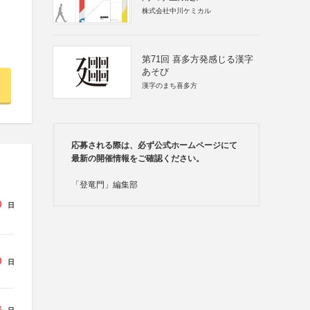
株式会社中川ケミカル
第71回 喜多方発感じる漢字
あそび
漢字のまち喜多方
応募される際は、必ず公式ホームページにて
最新の開催情報をご確認ください。
「登竜門」編集部
0
日
0
日
6