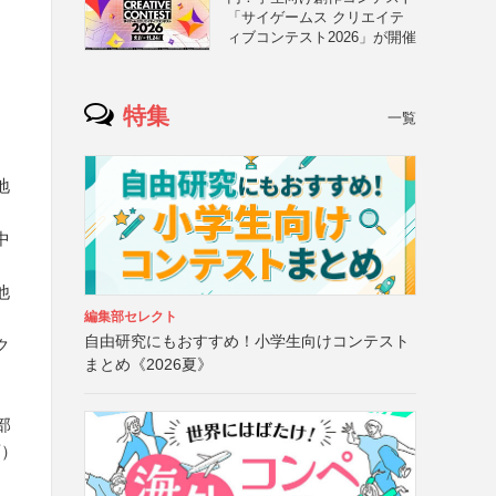
「サイゲームス クリエイテ
ィブコンテスト2026」が開催
特集
一覧
地
中
他
編集部セレクト
自由研究にもおすすめ！小学生向けコンテスト
ク
まとめ《2026夏》
部
画）