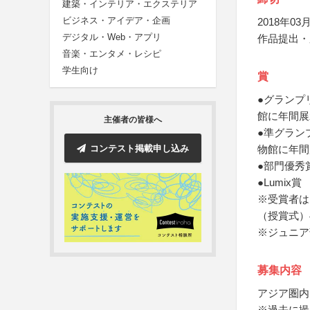
建築・インテリア・エクステリア
ビジネス・アイデア・企画
2018年03月
デジタル・Web・アプリ
作品提出・
音楽・エンタメ・レシピ
学生向け
賞
●グランプ
館に年間展
主催者の皆様へ
●準グラン
コンテスト掲載申し込み
物館に年間
●部門優秀
●Lumix賞
※受賞者は
（授賞式）
※ジュニア
募集内容
アジア圏内
※過去に撮