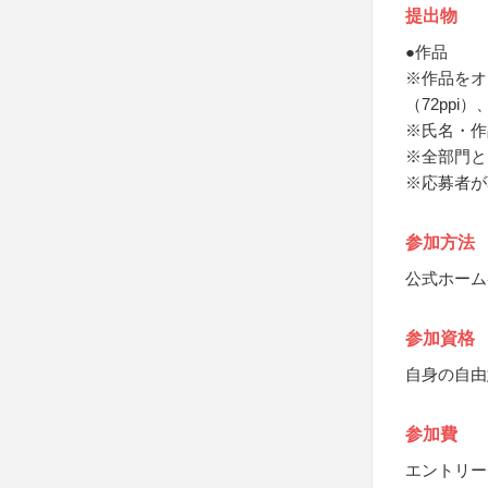
提出物
●作品
※作品をオ
（72ppi
※氏名・作
※全部門と
※応募者が
参加方法
公式ホーム
参加資格
自身の自由
参加費
エントリー