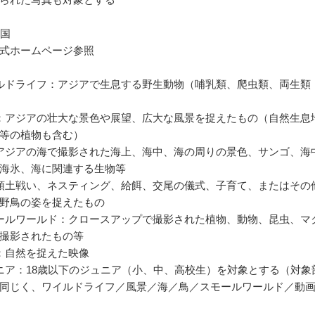
カ国
式ホームページ参照
ルドライフ：アジアで生息する野生動物（哺乳類、爬虫類、両生類
：アジアの壮大な景色や展望、広大な風景を捉えたもの（自然生息
等の植物も含む）
アジアの海で撮影された海上、海中、海の周りの景色、サンゴ、海
海氷、海に関連する生物等
領土戦い、ネスティング、給餌、交尾の儀式、子育て、またはその
野鳥の姿を捉えたもの
ールワールド：クロースアップで撮影された植物、動物、昆虫、マ
撮影されたもの等
：自然を捉えた映像
ニア：18歳以下のジュニア（小、中、高校生）を対象とする（対象
同じく、ワイルドライフ／風景／海／鳥／スモールワールド／動