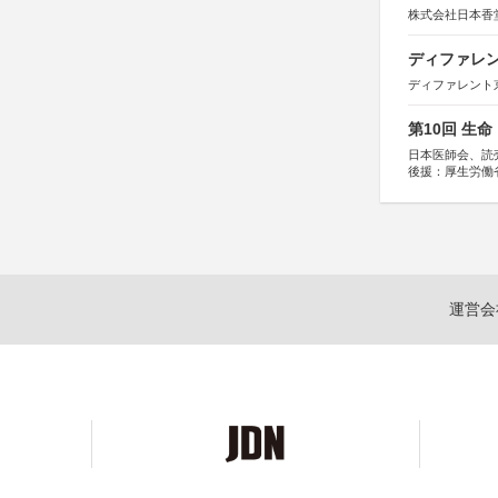
株式会社日本香
ディファレン
ディファレント
第10回 生
日本医師会、読
後援：厚生労働
協賛：東京海上
運営会