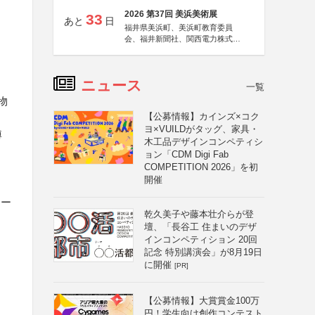
2026 第37回 美浜美術展
33
あと
日
福井県美浜町、美浜町教育委員
会、福井新聞社、関西電力株式会
社
ニュース
一覧
物
【公募情報】カインズ×コク
ヨ×VUILDがタッグ、家具・
博
木工品デザインコンペティシ
ョン「CDM Digi Fab
COMPETITION 2026」を初
開催
ニー
乾久美子や藤本壮介らが登
壇、「長谷工 住まいのデザ
インコンペティション 20回
記念 特別講演会」が8月19日
に開催
[PR]
【公募情報】大賞賞金100万
円！学生向け創作コンテスト