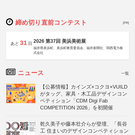
締め切り直前コンテスト
[PR]
2026 第37回 美浜美術展
31
あと
日
福井県美浜町、美浜町教育委員会、福井新聞社、関西電力株
式会社
ニュース
一覧
【公募情報】カインズ×コクヨ×VUILD
がタッグ、家具・木工品デザインコン
ペティション「CDM Digi Fab
COMPETITION 2026」を初開催
乾久美子や藤本壮介らが登壇、「長谷
工 住まいのデザインコンペティション