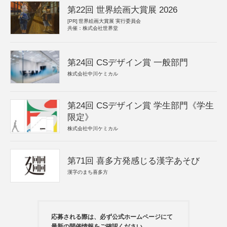
第22回 世界絵画大賞展 2026
[PR]
世界絵画大賞展 実行委員会
共催：株式会社世界堂
第24回 CSデザイン賞 一般部門
株式会社中川ケミカル
第24回 CSデザイン賞 学生部門《学生
限定》
株式会社中川ケミカル
第71回 喜多方発感じる漢字あそび
漢字のまち喜多方
応募される際は、必ず公式ホームページにて
最新の開催情報をご確認ください。