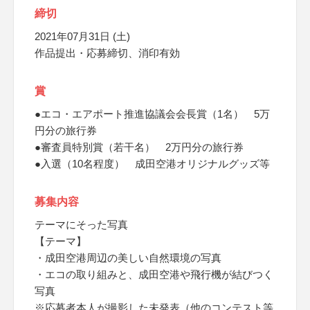
締切
2021年07月31日 (土)
作品提出・応募締切、消印有効
賞
●エコ・エアポート推進協議会会長賞（1名） 5万
円分の旅行券
●審査員特別賞（若干名） 2万円分の旅行券
●入選（10名程度） 成田空港オリジナルグッズ等
募集内容
テーマにそった写真
【テーマ】
・成田空港周辺の美しい自然環境の写真
・エコの取り組みと、成田空港や飛行機が結びつく
写真
※応募者本人が撮影した未発表（他のコンテスト等