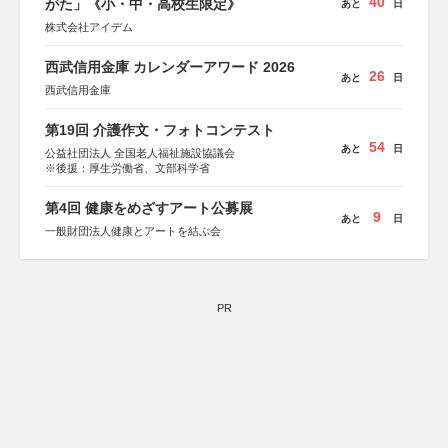
40
がた」《小・中・高校生限定》
あと
日
株式会社アイデム
西武信用金庫 カレンダーアワード 2026
26
あと
日
西武信用金庫
第19回 介護作文・フォトコンテスト
54
あと
日
公益社団法人 全国老人福祉施設協議会
※後援：厚生労働省、文部科学省
第4回 健康をめざすアート公募展
9
あと
日
一般財団法人健康とアートを結ぶ会
PR