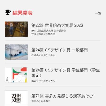
結果発表
一覧
第22回 世界絵画大賞展 2026
[PR]
世界絵画大賞展 実行委員会
共催：株式会社世界堂
第24回 CSデザイン賞 一般部門
株式会社中川ケミカル
第24回 CSデザイン賞 学生部門《学生
限定》
株式会社中川ケミカル
第71回 喜多方発感じる漢字あそび
漢字のまち喜多方