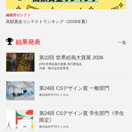
編集部セレクト
高額賞金コンテストランキング《2026年夏》
結果発表
一覧
第22回 世界絵画大賞展 2026
[PR]
世界絵画大賞展 実行委員会
共催：株式会社世界堂
第24回 CSデザイン賞 一般部門
株式会社中川ケミカル
第24回 CSデザイン賞 学生部門《学生
限定》
株式会社中川ケミカル