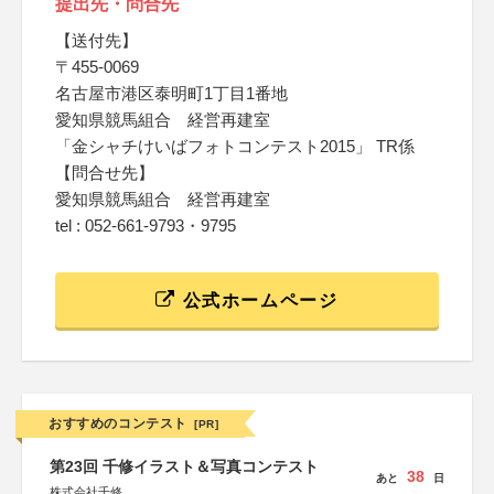
提出先・問合先
【送付先】
〒455-0069
名古屋市港区泰明町1丁目1番地
愛知県競馬組合 経営再建室
「金シャチけいばフォトコンテスト2015」 TR係
【問合せ先】
愛知県競馬組合 経営再建室
tel : 052-661-9793・9795
公式ホームページ
おすすめのコンテスト
[PR]
第23回 千修イラスト＆写真コンテスト
38
あと
日
株式会社千修