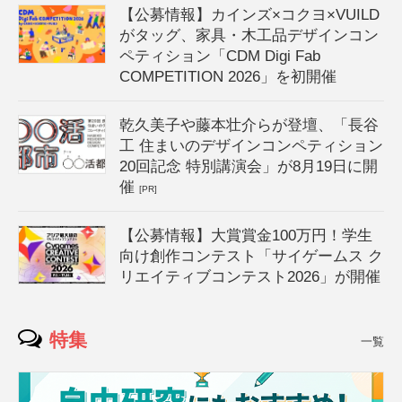
【公募情報】カインズ×コクヨ×VUILD
がタッグ、家具・木工品デザインコン
ペティション「CDM Digi Fab
COMPETITION 2026」を初開催
乾久美子や藤本壮介らが登壇、「長谷
工 住まいのデザインコンペティション
20回記念 特別講演会」が8月19日に開
催
[PR]
【公募情報】大賞賞金100万円！学生
向け創作コンテスト「サイゲームス ク
リエイティブコンテスト2026」が開催
特集
一覧