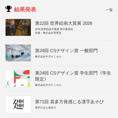
結果発表
一覧
第22回 世界絵画大賞展 2026
[PR]
世界絵画大賞展 実行委員会
共催：株式会社世界堂
第24回 CSデザイン賞 一般部門
株式会社中川ケミカル
第24回 CSデザイン賞 学生部門《学生
限定》
株式会社中川ケミカル
第71回 喜多方発感じる漢字あそび
漢字のまち喜多方