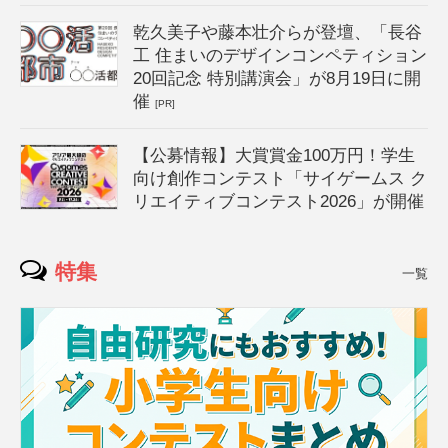
乾久美子や藤本壮介らが登壇、「長谷
工 住まいのデザインコンペティション
20回記念 特別講演会」が8月19日に開
催
[PR]
【公募情報】大賞賞金100万円！学生
向け創作コンテスト「サイゲームス ク
リエイティブコンテスト2026」が開催
特集
一覧