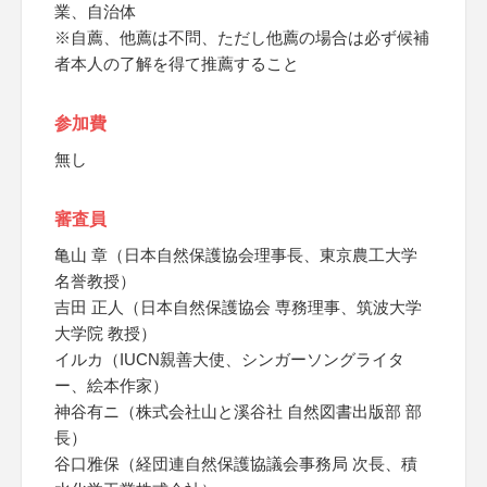
業、自治体
※自薦、他薦は不問、ただし他薦の場合は必ず候補
者本人の了解を得て推薦すること
参加費
無し
審査員
亀山 章（日本自然保護協会理事長、東京農工大学
名誉教授）
吉田 正人（日本自然保護協会 専務理事、筑波大学
大学院 教授）
イルカ（IUCN親善大使、シンガーソングライタ
ー、絵本作家）
神谷有ニ（株式会社山と溪谷社 自然図書出版部 部
長）
谷口雅保（経団連自然保護協議会事務局 次長、積