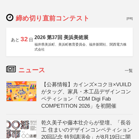
締め切り直前コンテスト
[PR]
2026 第37回 美浜美術展
32
あと
日
福井県美浜町、美浜町教育委員会、福井新聞社、関西電力株
式会社
ニュース
一覧
【公募情報】カインズ×コクヨ×VUILD
がタッグ、家具・木工品デザインコン
ペティション「CDM Digi Fab
COMPETITION 2026」を初開催
乾久美子や藤本壮介らが登壇、「長谷
工 住まいのデザインコンペティション
20回記念 特別講演会」が8月19日に開