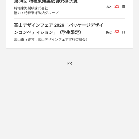
第34回 特種東海製紙 紙わざ大賞
23
あと
日
特種東海製紙株式会社
協力：特種東海製紙グループ
特別協賛：静岡県長泉町
富山デザインフェア 2026「パッケージデザイ
33
ンコンペティション」《学生限定》
あと
日
富山市（運営：富山デザインフェア実行委員会）
PR