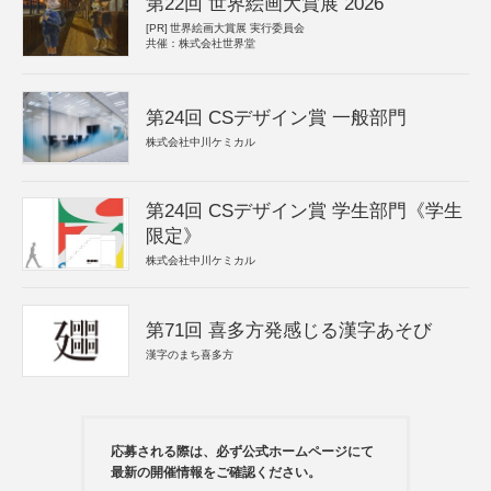
第22回 世界絵画大賞展 2026
[PR]
世界絵画大賞展 実行委員会
共催：株式会社世界堂
第24回 CSデザイン賞 一般部門
株式会社中川ケミカル
第24回 CSデザイン賞 学生部門《学生
限定》
株式会社中川ケミカル
第71回 喜多方発感じる漢字あそび
漢字のまち喜多方
応募される際は、必ず公式ホームページにて
最新の開催情報をご確認ください。