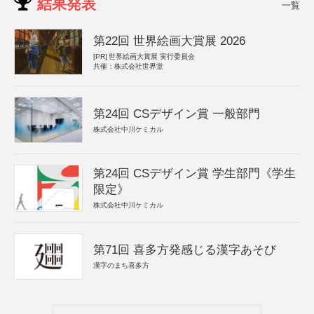
結果発表
一覧
第22回 世界絵画大賞展 2026
[PR]
世界絵画大賞展 実行委員会
共催：株式会社世界堂
第24回 CSデザイン賞 一般部門
株式会社中川ケミカル
第24回 CSデザイン賞 学生部門《学生
限定》
株式会社中川ケミカル
第71回 喜多方発感じる漢字あそび
漢字のまち喜多方