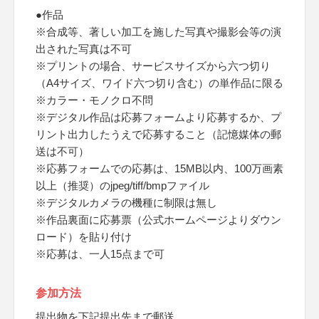
●作品
※合成等、著しい加工を施した写真や撮影会等の演
出された写真は不可
※プリントの場合、サービスサイズから六つ切り
（A4サイズ、ワイド六つ切り含む）の単作品に限る
※カラー・モノクロ不問
※デジタル作品は応募フォームより応募するか、プ
リント出力したうえで応募すること（記憶媒体の郵
送は不可）
※応募フォームでの応募は、15MB以内、100万画素
以上（推奨）のjpeg/tiff/bmpファイル
※デジタルカメラの機種に制限は無し
※作品裏面に応募票（公式ホームページよりダウン
ロード）を貼り付け
※応募は、一人15点まで可
参加方法
提出物を下記提出先まで郵送