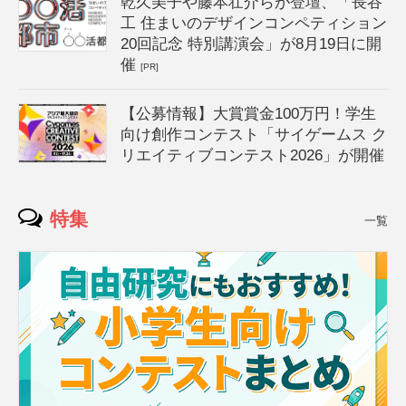
乾久美子や藤本壮介らが登壇、「長谷
工 住まいのデザインコンペティション
20回記念 特別講演会」が8月19日に開
催
[PR]
【公募情報】大賞賞金100万円！学生
向け創作コンテスト「サイゲームス ク
リエイティブコンテスト2026」が開催
特集
一覧