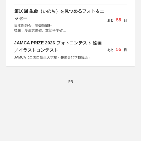
第10回 生命（いのち）を見つめるフォト＆エ
ッセー
55
あと
日
日本医師会、読売新聞社
後援：厚生労働省、文部科学省
協賛：東京海上日動火災保険株式会社、東京海上日動あん
しん生命保険株式会社
JAMCA PRIZE 2026 フォトコンテスト 絵画
55
／イラストコンテスト
あと
日
JAMCA（全国自動車大学校・整備専門学校協会）
PR