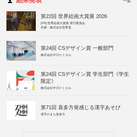
結果発表
一覧
第22回 世界絵画大賞展 2026
[PR]
世界絵画大賞展 実行委員会
共催：株式会社世界堂
第24回 CSデザイン賞 一般部門
株式会社中川ケミカル
第24回 CSデザイン賞 学生部門《学生
限定》
株式会社中川ケミカル
第71回 喜多方発感じる漢字あそび
漢字のまち喜多方