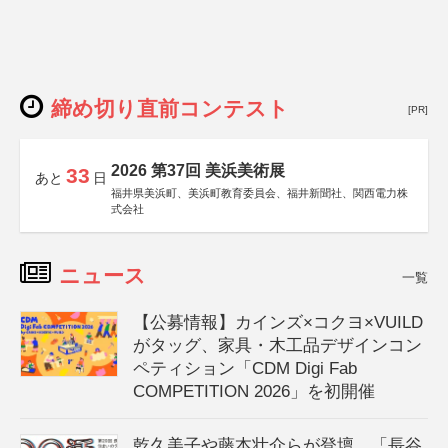
締め切り直前コンテスト
[PR]
2026 第37回 美浜美術展
33
あと
日
福井県美浜町、美浜町教育委員会、福井新聞社、関西電力株
式会社
ニュース
一覧
【公募情報】カインズ×コクヨ×VUILD
がタッグ、家具・木工品デザインコン
ペティション「CDM Digi Fab
COMPETITION 2026」を初開催
乾久美子や藤本壮介らが登壇、「長谷