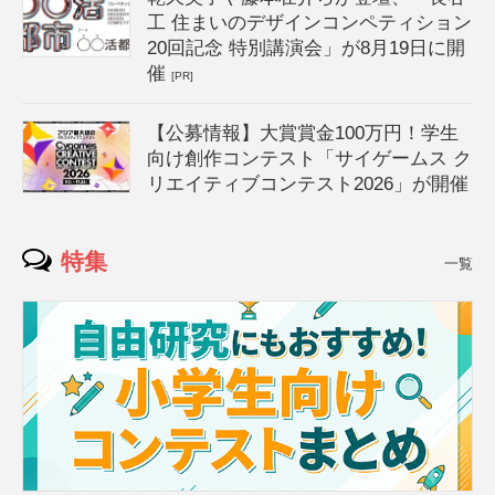
工 住まいのデザインコンペティション
20回記念 特別講演会」が8月19日に開
催
[PR]
【公募情報】大賞賞金100万円！学生
向け創作コンテスト「サイゲームス ク
リエイティブコンテスト2026」が開催
特集
一覧