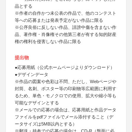
品とする
※作者の自作かつ未公表の作品で、他のコンテスト
等への応募または発表予定がない作品に限る
※公序良俗に反しない作品、誹謗中傷を含まない作
品、著作権・肖像権その他第三者が有する知的財産
権の権利を侵害しない作品に限る
提出物
●応募用紙（公式ホームページよりダウンロード）
●デザインデータ
※作品の図案や色彩は不問、ただし、Webページや
封筒、名刺、ポスター等の印刷物等広範囲に利用す
るため、単色・モノクロでの使用、拡大や縮小等も
可能なデザインとする
※メールでの応募の場合は、応募用紙と作品データ
ファイルをpdfファイルでメール添付すること（デ
ータサイズは5MB以内とする）
※郵送・持参での応募の場合は、CD-R（盤面に必