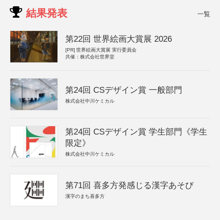
結果発表
一覧
第22回 世界絵画大賞展 2026
[PR]
世界絵画大賞展 実行委員会
共催：株式会社世界堂
第24回 CSデザイン賞 一般部門
株式会社中川ケミカル
第24回 CSデザイン賞 学生部門《学生
限定》
株式会社中川ケミカル
第71回 喜多方発感じる漢字あそび
漢字のまち喜多方