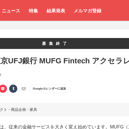
ニュース
特集
結果発表
メルマガ登録
募集終了
UFJ銀行 MUFG Fintech アクセラ
]
Googleカレンダーに追加
クト・商品企画・家具
展は、従来の金融サービスを大きく変え始めています。MUFG（