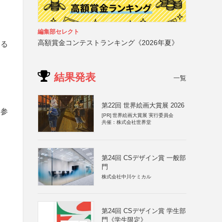
編集部セレクト
高額賞金コンテストランキング《2026年夏》
する
結果発表
一覧
第22回 世界絵画大賞展 2026
は参
[PR]
世界絵画大賞展 実行委員会
共催：株式会社世界堂
第24回 CSデザイン賞 一般部
門
株式会社中川ケミカル
第24回 CSデザイン賞 学生部
門《学生限定》