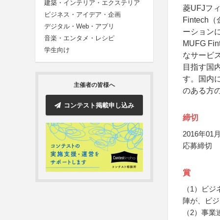
建築・インテリア・エクステリア
菱UFJ
ビジネス・アイデア・企画
Finte
デジタル・Web・アプリ
ーション
音楽・エンタメ・レシピ
MUFG 
学生向け
なサービ
目指す国
す。国内
主催者の皆様へ
のある方
コンテスト掲載申し込み
締切
2016年01月
応募締切
賞
（1）ビジ
陣が、ビジ
（2）事業