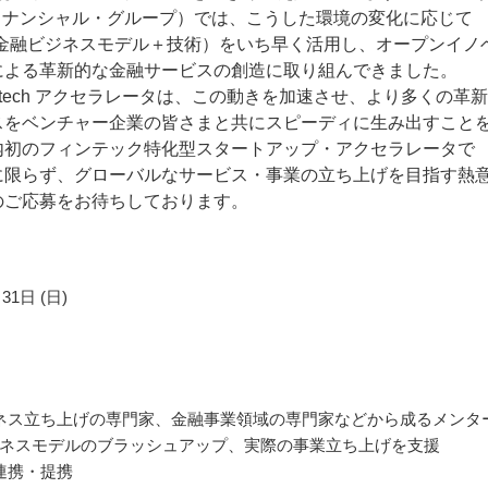
フィナンシャル・グループ）では、こうした環境の変化に応じて
ch（金融ビジネスモデル＋技術）をいち早く活用し、オープンイノ
による革新的な金融サービスの創造に取り組んできました。
Fintech アクセラレータは、この動きを加速させ、より多くの革
スをベンチャー企業の皆さまと共にスピーディに生み出すこと
内初のフィンテック特化型スタートアップ・アクセラレータで
に限らず、グローバルなサービス・事業の立ち上げを目指す熱
のご応募をお待ちしております。
31日 (日)
ネス立ち上げの専門家、金融事業領域の専門家などから成るメンタ
ネスモデルのブラッシュアップ、実際の事業立ち上げを支援
連携・提携