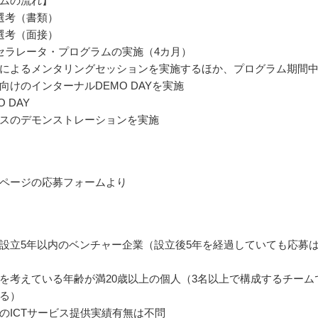
ムの流れ】
選考（書類）
選考（面接）
セラレータ・プログラムの実施（4カ月）
によるメンタリングセッションを実施するほか、プログラム期間
向けのインターナルDEMO DAYを実施
 DAY
スのデモンストレーションを実施
ページの応募フォームより
設立5年以内のベンチャー企業（設立後5年を経過していても応募
を考えている年齢が満20歳以上の個人（3名以上で構成するチーム
る）
のICTサービス提供実績有無は不問