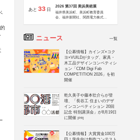
2026 第37回 美浜美術展
33
あと
日
ベ
福井県美浜町、美浜町教育委員
会、福井新聞社、関西電力株式会
社
新的
を
ニュース
一覧
意
【公募情報】カインズ×コク
ヨ×VUILDがタッグ、家具・
木工品デザインコンペティシ
ョン「CDM Digi Fab
COMPETITION 2026」を初
開催
乾久美子や藤本壮介らが登
壇、「長谷工 住まいのデザ
インコンペティション 20回
記念 特別講演会」が8月19日
に開催
[PR]
ー
【公募情報】大賞賞金100万
円！学生向け創作コンテスト