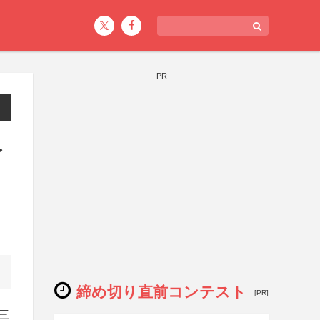
PR
レ
締め切り直前コンテスト
[PR]
三